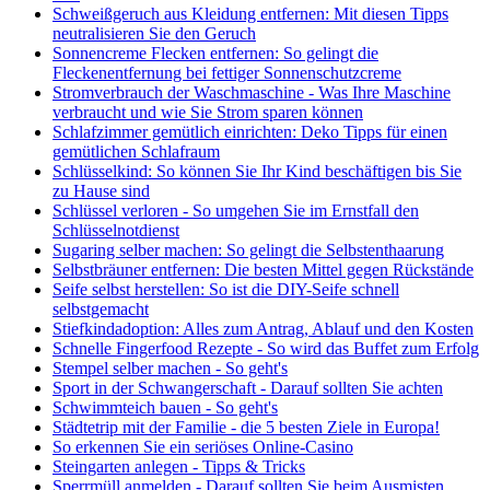
Schweißgeruch aus Kleidung entfernen: Mit diesen Tipps
neutralisieren Sie den Geruch
Sonnencreme Flecken entfernen: So gelingt die
Fleckenentfernung bei fettiger Sonnenschutzcreme
Stromverbrauch der Waschmaschine - Was Ihre Maschine
verbraucht und wie Sie Strom sparen können
Schlafzimmer gemütlich einrichten: Deko Tipps für einen
gemütlichen Schlafraum
Schlüsselkind: So können Sie Ihr Kind beschäftigen bis Sie
zu Hause sind
Schlüssel verloren - So umgehen Sie im Ernstfall den
Schlüsselnotdienst
Sugaring selber machen: So gelingt die Selbstenthaarung
Selbstbräuner entfernen: Die besten Mittel gegen Rückstände
Seife selbst herstellen: So ist die DIY-Seife schnell
selbstgemacht
Stiefkindadoption: Alles zum Antrag, Ablauf und den Kosten
Schnelle Fingerfood Rezepte - So wird das Buffet zum Erfolg
Stempel selber machen - So geht's
Sport in der Schwangerschaft - Darauf sollten Sie achten
Schwimmteich bauen - So geht's
Städtetrip mit der Familie - die 5 besten Ziele in Europa!
So erkennen Sie ein seriöses Online-Casino
Steingarten anlegen - Tipps & Tricks
Sperrmüll anmelden - Darauf sollten Sie beim Ausmisten