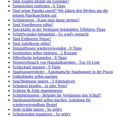
Sind Asiaten kleiner als Europäer?
Spinnweben entfernen - 6 Tipps
Sind grüne Paprika unreif? Wir klären den Mythos um die
grünen Paprikaschoten auf
Schlafentzug - Kann man daran sterben?
Sind Vogelbeeren giftig?
Speckkäfer in der Wohnung bekämpfen: Effektive Tipps
Schürfwunden behandeln - So wird's gemacht
Sind Erdbeeren Nüsse?
Sind Apfelkerne giftig?
Strumpfhosen wiederverwenden - 8 Tipps
Senfgurken selber einlegen - 2 Rezepte
Silberfische bekämpfen - 8 Tipps
Stromverbrauch von Haushaltsgeräten - Top 10 Liste
Schluckauf stoppen - 9 Tipps
Staubsaugerroboter - Automatische Staubsauger in der Praxis
Soßenbinder selbst machen
Spachtelmasse sparen - 3 Alternativen
Schnitzel klopfen - Ja oder Nein?
Schirme & Zelte imprägnieren
Schlafstörungen - Belastet die Verdauung den Schlaf?
Staubsaugerbeutel selbst machen: Anleitung für
wiederverwendbare Beutel
Seife richtig lagern - So geht's
Schnürsenkel reparieren - So geht's