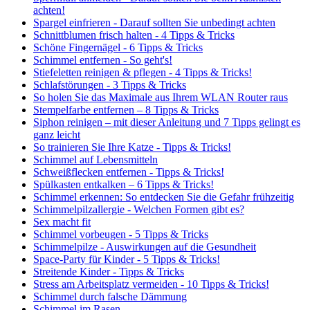
achten!
Spargel einfrieren - Darauf sollten Sie unbedingt achten
Schnittblumen frisch halten - 4 Tipps & Tricks
Schöne Fingernägel - 6 Tipps & Tricks
Schimmel entfernen - So geht's!
Stiefeletten reinigen & pflegen - 4 Tipps & Tricks!
Schlafstörungen - 3 Tipps & Tricks
So holen Sie das Maximale aus Ihrem WLAN Router raus
Stempelfarbe entfernen – 8 Tipps & Tricks
Siphon reinigen – mit dieser Anleitung und 7 Tipps gelingt es
ganz leicht
So trainieren Sie Ihre Katze - Tipps & Tricks!
Schimmel auf Lebensmitteln
Schweißflecken entfernen - Tipps & Tricks!
Spülkasten entkalken – 6 Tipps & Tricks!
Schimmel erkennen: So entdecken Sie die Gefahr frühzeitig
Schimmelpilzallergie - Welchen Formen gibt es?
Sex macht fit
Schimmel vorbeugen - 5 Tipps & Tricks
Schimmelpilze - Auswirkungen auf die Gesundheit
Space-Party für Kinder - 5 Tipps & Tricks!
Streitende Kinder - Tipps & Tricks
Stress am Arbeitsplatz vermeiden - 10 Tipps & Tricks!
Schimmel durch falsche Dämmung
Schimmel im Rasen