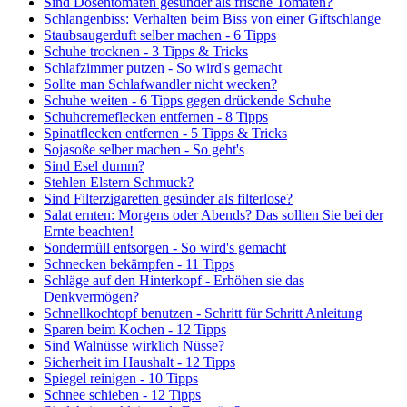
Sind Dosentomaten gesünder als frische Tomaten?
Schlangenbiss: Verhalten beim Biss von einer Giftschlange
Staubsaugerduft selber machen - 6 Tipps
Schuhe trocknen - 3 Tipps & Tricks
Schlafzimmer putzen - So wird's gemacht
Sollte man Schlafwandler nicht wecken?
Schuhe weiten - 6 Tipps gegen drückende Schuhe
Schuhcremeflecken entfernen - 8 Tipps
Spinatflecken entfernen - 5 Tipps & Tricks
Sojasoße selber machen - So geht's
Sind Esel dumm?
Stehlen Elstern Schmuck?
Sind Filterzigaretten gesünder als filterlose?
Salat ernten: Morgens oder Abends? Das sollten Sie bei der
Ernte beachten!
Sondermüll entsorgen - So wird's gemacht
Schnecken bekämpfen - 11 Tipps
Schläge auf den Hinterkopf - Erhöhen sie das
Denkvermögen?
Schnellkochtopf benutzen - Schritt für Schritt Anleitung
Sparen beim Kochen - 12 Tipps
Sind Walnüsse wirklich Nüsse?
Sicherheit im Haushalt - 12 Tipps
Spiegel reinigen - 10 Tipps
Schnee schieben - 12 Tipps