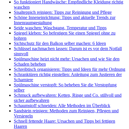
So funktioniert Handwäsche: Empfindliche Kleidung richtig
waschen
Sisalteppich reinigen: Tipps zur Reinigung und Pflege
Schöne Inneneinrichtung: Tipps und aktuelle Trends zur
Innenraumgestaltung
Seide waschen: Waschgang, Temperatur und Tipps
Spiegel kleben: So befestigen Sie einen Spiegel ohne zu
bohren
Sichtschutz für den Balkon selber machen: 6 Ideen
Schlüssel nachmachen lassen: Darum ist es vor dem Notfall
sinnvoll
Spülmaschine heizt nicht mehr: Ursachen und wie Sie den
Schaden beheben
Schreibtisch organisieren: Tipps und Ideen für mehr Ordnung
Schranktüren richtig einstellen: Anleitung zum Justieren der
Scharniere
Spülmaschine verstopft: So beheben Sie die Verstopfung
selber
Schmuck aufbewahren: Ketten, Ringe und Co. stillvoll und
sicher aufbewahren
Schaumstoff schneiden: Alle Methoden im Überblick
Sandstein reinigen: Methoden zum Reinigen, Pflegen und
Versiegeln
Schnell fettende Haare: Ursachen und Tipps bei fettigen
Haaren