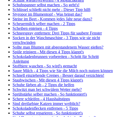
Schuhe wiederverwerten - 4 Möglichkeiten
Schuhspanner selbst machen - So geht's!
Schlüssel schließt nicht mehr - Dieser Tipp hilft
Styropor im Blumentopf - Was bringt das?
Steine im Beet - Kommen jedes Jahr neue dazu?
Scheuermilch selber machen - 2 Tipps
Scheiben enteisen - 4 Tipps
Schneespray entfernen: Drei Tipps für saubere Fenster
Socken in der Waschmaschine - 3 Tipps wie sie nicht
verschwinden
Sollte man Blumen mit abgestandenem Wasser gießen?
Spüle reinigen - Mit diesen 4 Tipps klappt's
Schokoladenbrunnen vorbereiten - Schritt für Schritt
Anleitung
Stofftiere waschen - So wird's gemacht
Saure Milch - 4 Tipps wie Sie die Milch noch nutzen können
Schnell einziehende Cremes - Besser darauf verzichten!
Staubwischen - Mit diesen 4 Tipps klappt's
Schuhe färben ab - 2 Tipps die helfen
Schwitzt man bei schwülem Wetter mehr?
Sprühstärke selber machen - So funktioniert's
Schere schleifen - 4 Haushaltstipps
Sind dreifarbige Katzen immer weiblich?
Schokoladenflecken entfernen - 5 Tipps
Schuhe selbst reparieren - So funktioniert's