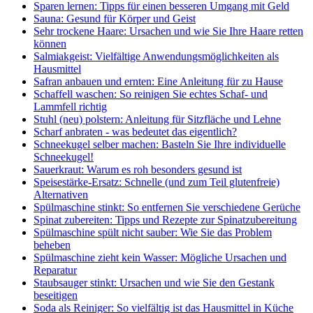
Sparen lernen: Tipps für einen besseren Umgang mit Geld
Sauna: Gesund für Körper und Geist
Sehr trockene Haare: Ursachen und wie Sie Ihre Haare retten
können
Salmiakgeist: Vielfältige Anwendungsmöglichkeiten als
Hausmittel
Safran anbauen und ernten: Eine Anleitung für zu Hause
Schaffell waschen: So reinigen Sie echtes Schaf- und
Lammfell richtig
Stuhl (neu) polstern: Anleitung für Sitzfläche und Lehne
Scharf anbraten - was bedeutet das eigentlich?
Schneekugel selber machen: Basteln Sie Ihre individuelle
Schneekugel!
Sauerkraut: Warum es roh besonders gesund ist
Speisestärke-Ersatz: Schnelle (und zum Teil glutenfreie)
Alternativen
Spülmaschine stinkt: So entfernen Sie verschiedene Gerüche
Spinat zubereiten: Tipps und Rezepte zur Spinatzubereitung
Spülmaschine spült nicht sauber: Wie Sie das Problem
beheben
Spülmaschine zieht kein Wasser: Mögliche Ursachen und
Reparatur
Staubsauger stinkt: Ursachen und wie Sie den Gestank
beseitigen
Soda als Reiniger: So vielfältig ist das Hausmittel in Küche