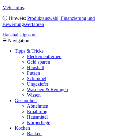
Mehr Infos
.
ⓘ Hinweis:
Produktauswahl, Finanzierung und
Bewertungsverfahren
Haushaltstipps
.net
☰
Navigation
Tipps & Tricks
Flecken entfernen
Geld sparen
Haushalt
Putzen
Schimmel
Ungeziefer
Waschen & Reinigen
Wissen
Gesundheit
Abnehmen
Ernährung
Hausmittel
Körperflege
Kochen
Backen