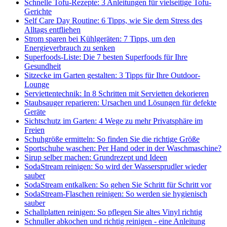
Schnelle Tofu-Rezepte: 3 Anleitungen für vielseitige Tofu-
Gerichte
Self Care Day Routine: 6 Tipps, wie Sie dem Stress des
Alltags entfliehen
Strom sparen bei Kühlgeräten: 7 Tipps, um den
Energieverbrauch zu senken
Superfoods-Liste: Die 7 besten Superfoods für Ihre
Gesundheit
Sitzecke im Garten gestalten: 3 Tipps für Ihre Outdoor-
Lounge
Serviettentechnik: In 8 Schritten mit Servietten dekorieren
Staubsauger reparieren: Ursachen und Lösungen für defekte
Geräte
Sichtschutz im Garten: 4 Wege zu mehr Privatsphäre im
Freien
Schuhgröße ermitteln: So finden Sie die richtige Größe
Sportschuhe waschen: Per Hand oder in der Waschmaschine?
Sirup selber machen: Grundrezept und Ideen
SodaStream reinigen: So wird der Wassersprudler wieder
sauber
SodaStream entkalken: So gehen Sie Schritt für Schritt vor
SodaStream-Flaschen reinigen: So werden sie hygienisch
sauber
Schallplatten reinigen: So pflegen Sie altes Vinyl richtig
Schnuller abkochen und richtig reinigen - eine Anleitung