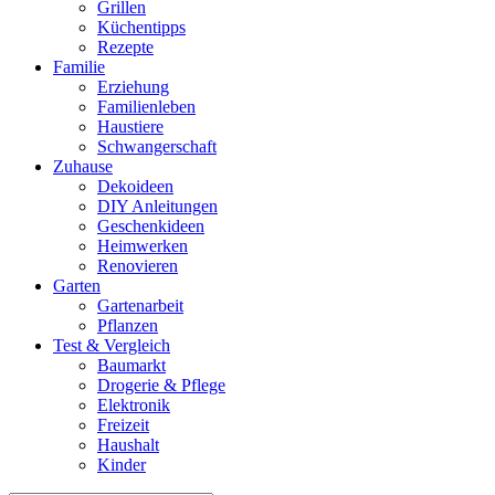
Grillen
Küchentipps
Rezepte
Familie
Erziehung
Familienleben
Haustiere
Schwangerschaft
Zuhause
Dekoideen
DIY Anleitungen
Geschenkideen
Heimwerken
Renovieren
Garten
Gartenarbeit
Pflanzen
Test & Vergleich
Baumarkt
Drogerie & Pflege
Elektronik
Freizeit
Haushalt
Kinder