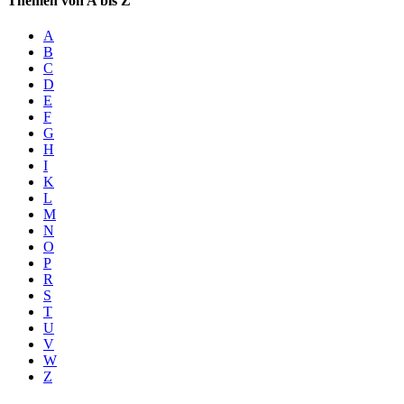
Themen von A bis Z
A
B
C
D
E
F
G
H
I
K
L
M
N
O
P
R
S
T
U
V
W
Z