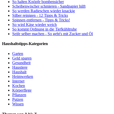
So halten Knöpfe bombensicher
Scheibenwischer schmieren - Sandpapier hilft
So werden Radieschen wieder knackig
Silber reinigen - 12 Tipps & Tricks
Spinnen entfernen - Tipps & Tricks!
So wird Käse wieder weich
So kommt Ordnung in die Tiefkühltruhe
Seife selber machen - So geht's mit Zucker und Öl
Haushaltstipps-Kategorien
Garten
Geld sparen
Gesundheit
Haustiere
Haushalt
Heimwerken
Internet
Kochen
Körperflege
Pflanzen
Putzen
Wissen