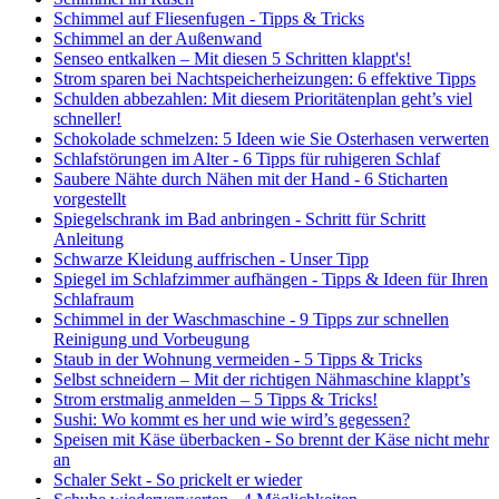
Schimmel auf Fliesenfugen - Tipps & Tricks
Schimmel an der Außenwand
Senseo entkalken – Mit diesen 5 Schritten klappt's!
Strom sparen bei Nachtspeicherheizungen: 6 effektive Tipps
Schulden abbezahlen: Mit diesem Prioritätenplan geht’s viel
schneller!
Schokolade schmelzen: 5 Ideen wie Sie Osterhasen verwerten
Schlafstörungen im Alter - 6 Tipps für ruhigeren Schlaf
Saubere Nähte durch Nähen mit der Hand - 6 Sticharten
vorgestellt
Spiegelschrank im Bad anbringen - Schritt für Schritt
Anleitung
Schwarze Kleidung auffrischen - Unser Tipp
Spiegel im Schlafzimmer aufhängen - Tipps & Ideen für Ihren
Schlafraum
Schimmel in der Waschmaschine - 9 Tipps zur schnellen
Reinigung und Vorbeugung
Staub in der Wohnung vermeiden - 5 Tipps & Tricks
Selbst schneidern – Mit der richtigen Nähmaschine klappt’s
Strom erstmalig anmelden – 5 Tipps & Tricks!
Sushi: Wo kommt es her und wie wird’s gegessen?
Speisen mit Käse überbacken - So brennt der Käse nicht mehr
an
Schaler Sekt - So prickelt er wieder