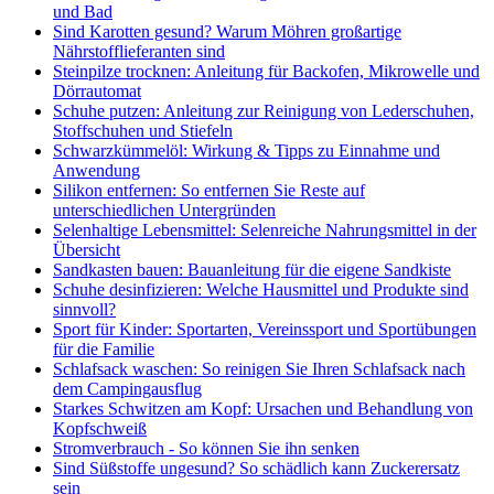
und Bad
Sind Karotten gesund? Warum Möhren großartige
Nährstofflieferanten sind
Steinpilze trocknen: Anleitung für Backofen, Mikrowelle und
Dörrautomat
Schuhe putzen: Anleitung zur Reinigung von Lederschuhen,
Stoffschuhen und Stiefeln
Schwarzkümmelöl: Wirkung & Tipps zu Einnahme und
Anwendung
Silikon entfernen: So entfernen Sie Reste auf
unterschiedlichen Untergründen
Selenhaltige Lebensmittel: Selenreiche Nahrungsmittel in der
Übersicht
Sandkasten bauen: Bauanleitung für die eigene Sandkiste
Schuhe desinfizieren: Welche Hausmittel und Produkte sind
sinnvoll?
Sport für Kinder: Sportarten, Vereinssport und Sportübungen
für die Familie
Schlafsack waschen: So reinigen Sie Ihren Schlafsack nach
dem Campingausflug
Starkes Schwitzen am Kopf: Ursachen und Behandlung von
Kopfschweiß
Stromverbrauch - So können Sie ihn senken
Sind Süßstoffe ungesund? So schädlich kann Zuckerersatz
sein