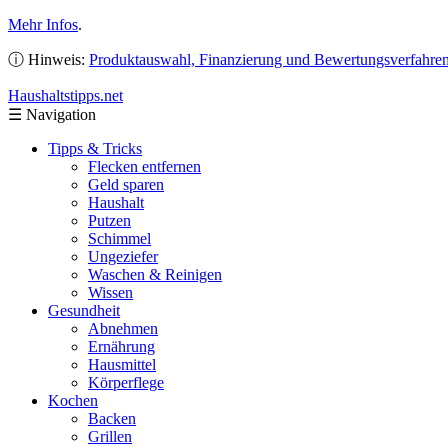
Mehr Infos
.
ⓘ Hinweis:
Produktauswahl, Finanzierung und Bewertungsverfahre
Haushaltstipps
.net
☰
Navigation
Tipps & Tricks
Flecken entfernen
Geld sparen
Haushalt
Putzen
Schimmel
Ungeziefer
Waschen & Reinigen
Wissen
Gesundheit
Abnehmen
Ernährung
Hausmittel
Körperflege
Kochen
Backen
Grillen