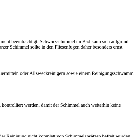
icht beeinträchtigt. Schwarzschimmel im Bad kann sich aufgrund
arzer Schimmel sollte in den Fliesenfugen daher besonders ernst
heuermitteln oder Allzweckreinigern sowie einem Reinigungsschwamm.
 kontrolliert werden, damit der Schimmel auch weiterhin keine
der Reinigung nicht komplett von Schimmelansätzen befreit wurden,