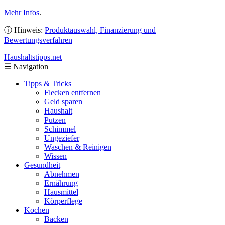
Mehr Infos
.
ⓘ Hinweis:
Produktauswahl, Finanzierung und
Bewertungsverfahren
Haushaltstipps
.net
☰
Navigation
Tipps & Tricks
Flecken entfernen
Geld sparen
Haushalt
Putzen
Schimmel
Ungeziefer
Waschen & Reinigen
Wissen
Gesundheit
Abnehmen
Ernährung
Hausmittel
Körperflege
Kochen
Backen