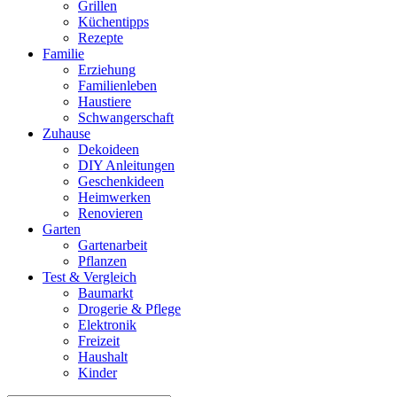
Grillen
Küchentipps
Rezepte
Familie
Erziehung
Familienleben
Haustiere
Schwangerschaft
Zuhause
Dekoideen
DIY Anleitungen
Geschenkideen
Heimwerken
Renovieren
Garten
Gartenarbeit
Pflanzen
Test & Vergleich
Baumarkt
Drogerie & Pflege
Elektronik
Freizeit
Haushalt
Kinder