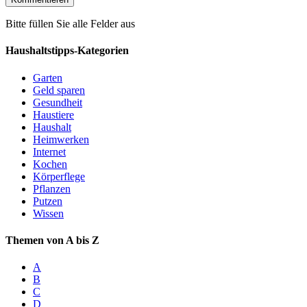
Bitte füllen Sie alle Felder aus
Haushaltstipps-Kategorien
Garten
Geld sparen
Gesundheit
Haustiere
Haushalt
Heimwerken
Internet
Kochen
Körperflege
Pflanzen
Putzen
Wissen
Themen von A bis Z
A
B
C
D