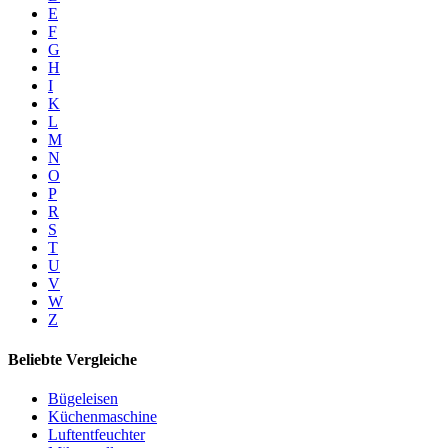
E
F
G
H
I
K
L
M
N
O
P
R
S
T
U
V
W
Z
Beliebte Vergleiche
Bügeleisen
Küchenmaschine
Luftentfeuchter