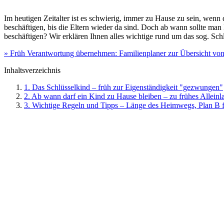
Im heutigen Zeitalter ist es schwierig, immer zu Hause zu sein, wen
beschäftigen, bis die Eltern wieder da sind. Doch ab wann sollte man
beschäftigen? Wir erklären Ihnen alles wichtige rund um das sog. Sch
» Früh Verantwortung übernehmen: Familienplaner zur Übersicht v
Inhaltsverzeichnis
1. Das Schlüsselkind – früh zur Eigenständigkeit "gezwungen"
2. Ab wann darf ein Kind zu Hause bleiben – zu frühes Allein
3. Wichtige Regeln und Tipps – Länge des Heimwegs, Plan B fü