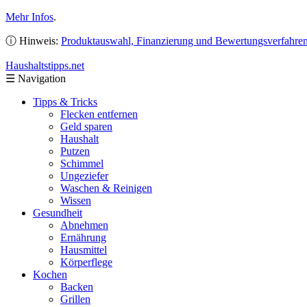
Mehr Infos
.
ⓘ Hinweis:
Produktauswahl, Finanzierung und Bewertungsverfahre
Haushaltstipps
.net
☰
Navigation
Tipps & Tricks
Flecken entfernen
Geld sparen
Haushalt
Putzen
Schimmel
Ungeziefer
Waschen & Reinigen
Wissen
Gesundheit
Abnehmen
Ernährung
Hausmittel
Körperflege
Kochen
Backen
Grillen