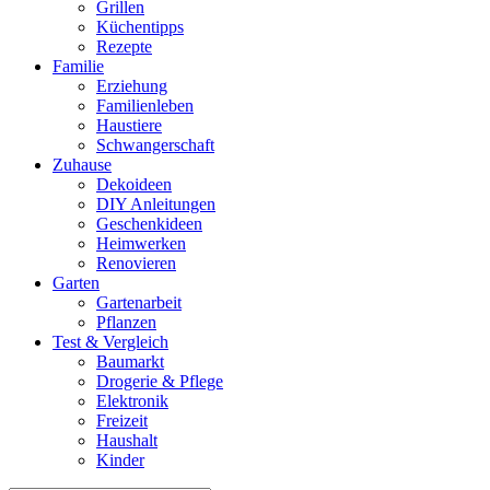
Grillen
Küchentipps
Rezepte
Familie
Erziehung
Familienleben
Haustiere
Schwangerschaft
Zuhause
Dekoideen
DIY Anleitungen
Geschenkideen
Heimwerken
Renovieren
Garten
Gartenarbeit
Pflanzen
Test & Vergleich
Baumarkt
Drogerie & Pflege
Elektronik
Freizeit
Haushalt
Kinder