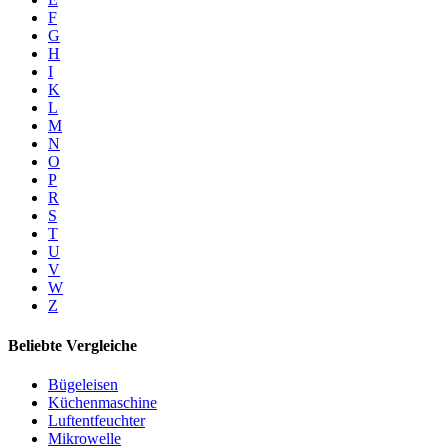
F
G
H
I
K
L
M
N
O
P
R
S
T
U
V
W
Z
Beliebte Vergleiche
Bügeleisen
Küchenmaschine
Luftentfeuchter
Mikrowelle