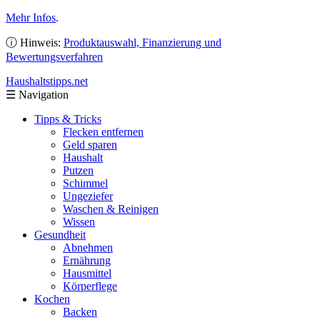
Mehr Infos
.
ⓘ Hinweis:
Produktauswahl, Finanzierung und
Bewertungsverfahren
Haushaltstipps
.net
☰
Navigation
Tipps & Tricks
Flecken entfernen
Geld sparen
Haushalt
Putzen
Schimmel
Ungeziefer
Waschen & Reinigen
Wissen
Gesundheit
Abnehmen
Ernährung
Hausmittel
Körperflege
Kochen
Backen