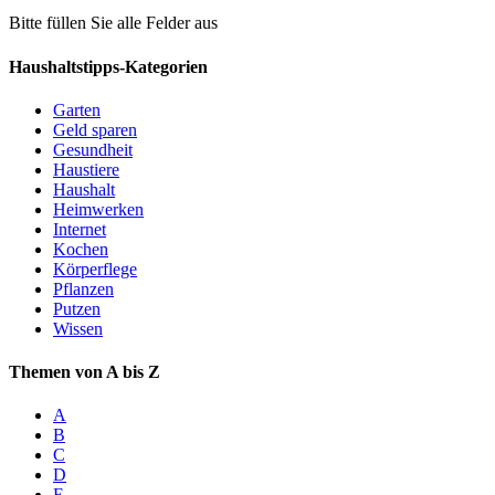
Bitte füllen Sie alle Felder aus
Haushaltstipps-Kategorien
Garten
Geld sparen
Gesundheit
Haustiere
Haushalt
Heimwerken
Internet
Kochen
Körperflege
Pflanzen
Putzen
Wissen
Themen von A bis Z
A
B
C
D
E