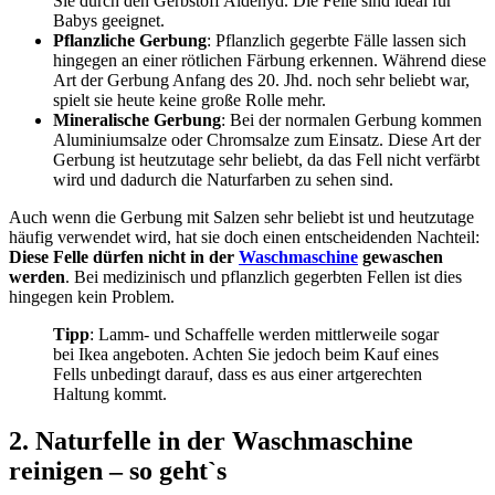
Sie durch den Gerbstoff Aldehyd. Die Felle sind ideal für
Babys geeignet.
Pflanzliche Gerbung
: Pflanzlich gegerbte Fälle lassen sich
hingegen an einer rötlichen Färbung erkennen. Während diese
Art der Gerbung Anfang des 20. Jhd. noch sehr beliebt war,
spielt sie heute keine große Rolle mehr.
Mineralische Gerbung
: Bei der normalen Gerbung kommen
Aluminiumsalze oder Chromsalze zum Einsatz. Diese Art der
Gerbung ist heutzutage sehr beliebt, da das Fell nicht verfärbt
wird und dadurch die Naturfarben zu sehen sind.
Auch wenn die Gerbung mit Salzen sehr beliebt ist und heutzutage
häufig verwendet wird, hat sie doch einen entscheidenden Nachteil:
Diese Felle dürfen nicht in der
Waschmaschine
gewaschen
werden
. Bei medizinisch und pflanzlich gegerbten Fellen ist dies
hingegen kein Problem.
Tipp
: Lamm- und Schaffelle werden mittlerweile sogar
bei Ikea angeboten. Achten Sie jedoch beim Kauf eines
Fells unbedingt darauf, dass es aus einer artgerechten
Haltung kommt.
2. Naturfelle in der Waschmaschine
reinigen – so geht`s