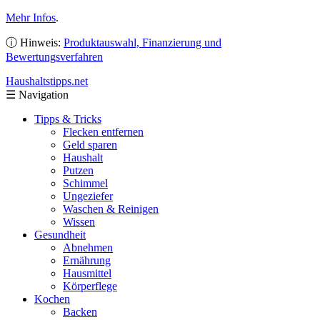
Mehr Infos
.
ⓘ Hinweis:
Produktauswahl, Finanzierung und
Bewertungsverfahren
Haushaltstipps
.net
☰
Navigation
Tipps & Tricks
Flecken entfernen
Geld sparen
Haushalt
Putzen
Schimmel
Ungeziefer
Waschen & Reinigen
Wissen
Gesundheit
Abnehmen
Ernährung
Hausmittel
Körperflege
Kochen
Backen