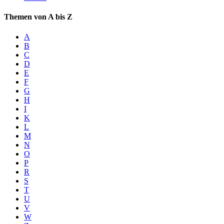
Themen von A bis Z
A
B
C
D
E
F
G
H
I
K
L
M
N
O
P
R
S
T
U
V
W