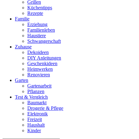
Grillen
Küchentipps
Rezepte
Familie
Erziehung
Familienleben
Haustiere
Schwangerschaft
Zuhause
Dekoideen
DIY Anleitungen
Geschenkideen
Heimwerken
Renovieren
Garten
Gartenarbeit
Pflanzen
Test & Vergleich
Baumarkt
Drogerie & Pflege
Elektronik
Freizeit
Haushalt
Kinder