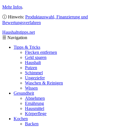
Mehr Infos
.
ⓘ Hinweis:
Produktauswahl, Finanzierung und
Bewertungsverfahren
Haushaltstipps
.net
☰
Navigation
Tipps & Tricks
Flecken entfernen
Geld sparen
Haushalt
Putzen
Schimmel
Ungeziefer
Waschen & Reinigen
Wissen
Gesundheit
Abnehmen
Ernährung
Hausmittel
Körperflege
Kochen
Backen