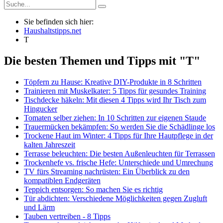
Sie befinden sich hier:
Haushaltstipps.net
T
Die besten Themen und Tipps mit "T"
Töpfern zu Hause: Kreative DIY-Produkte in 8 Schritten
Trainieren mit Muskelkater: 5 Tipps für gesundes Training
Tischdecke häkeln: Mit diesen 4 Tipps wird Ihr Tisch zum
Hingucker
Tomaten selber ziehen: In 10 Schritten zur eigenen Staude
Trauermücken bekämpfen: So werden Sie die Schädlinge los
Trockene Haut im Winter: 4 Tipps für Ihre Hautpflege in der
kalten Jahreszeit
Terrasse beleuchten: Die besten Außenleuchten für Terrassen
Trockenhefe vs. frische Hefe: Unterschiede und Umrechung
TV fürs Streaming nachrüsten: Ein Überblick zu den
kompatiblen Endgeräten
Teppich entsorgen: So machen Sie es richtig
Tür abdichten: Verschiedene Möglichkeiten gegen Zugluft
und Lärm
Tauben vertreiben - 8 Tipps