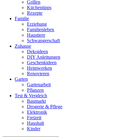
Grillen
Küchentipps
Rezepte
Familie
Erziehung
Familienleben
Haustiere
Schwangerschaft
Zuhause
Dekoideen
DIY Anleitungen
Geschenkideen
Heimwerken
Renovieren
Garten
Gartenarbeit
Pflanzen
Test & Vergleich
Baumarkt
Drogerie & Pflege
Elektronik
Freizeit
Haushalt
Kinder