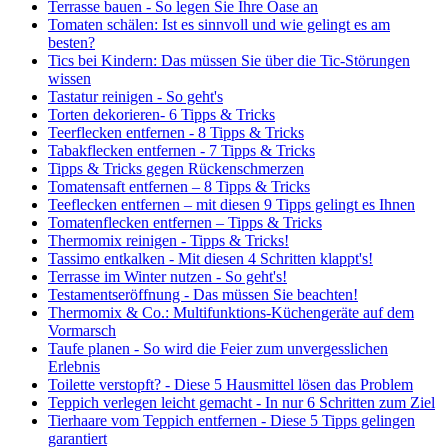
Terrasse bauen - So legen Sie Ihre Oase an
Tomaten schälen: Ist es sinnvoll und wie gelingt es am
besten?
Tics bei Kindern: Das müssen Sie über die Tic-Störungen
wissen
Tastatur reinigen - So geht's
Torten dekorieren- 6 Tipps & Tricks
Teerflecken entfernen - 8 Tipps & Tricks
Tabakflecken entfernen - 7 Tipps & Tricks
Tipps & Tricks gegen Rückenschmerzen
Tomatensaft entfernen – 8 Tipps & Tricks
Teeflecken entfernen – mit diesen 9 Tipps gelingt es Ihnen
Tomatenflecken entfernen – Tipps & Tricks
Thermomix reinigen - Tipps & Tricks!
Tassimo entkalken - Mit diesen 4 Schritten klappt's!
Terrasse im Winter nutzen - So geht's!
Testamentseröffnung - Das müssen Sie beachten!
Thermomix & Co.: Multifunktions-Küchengeräte auf dem
Vormarsch
Taufe planen - So wird die Feier zum unvergesslichen
Erlebnis
Toilette verstopft? - Diese 5 Hausmittel lösen das Problem
Teppich verlegen leicht gemacht - In nur 6 Schritten zum Ziel
Tierhaare vom Teppich entfernen - Diese 5 Tipps gelingen
garantiert