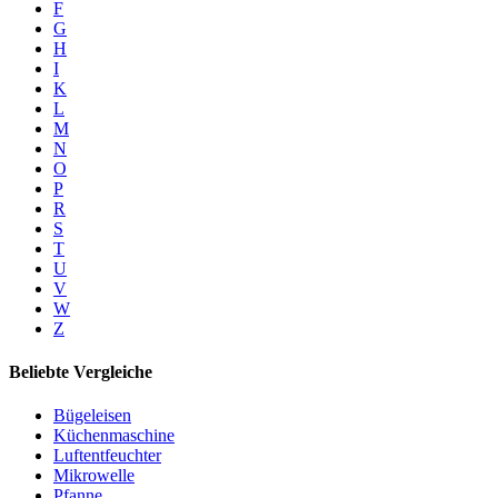
F
G
H
I
K
L
M
N
O
P
R
S
T
U
V
W
Z
Beliebte Vergleiche
Bügeleisen
Küchenmaschine
Luftentfeuchter
Mikrowelle
Pfanne