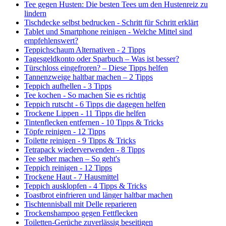
Tee gegen Husten: Die besten Tees um den Hustenreiz zu
lindern
Tischdecke selbst bedrucken - Schritt für Schritt erklärt
Tablet und Smartphone reinigen - Welche Mittel sind
empfehlenswert?
Teppichschaum Alternativen - 2 Tipps
Tagesgeldkonto oder Sparbuch – Was ist besser?
Türschloss eingefroren? – Diese Tipps helfen
Tannenzweige haltbar machen – 2 Tipps
Teppich aufhellen - 3 Tipps
Tee kochen - So machen Sie es richtig
Teppich rutscht - 6 Tipps die dagegen helfen
Trockene Lippen - 11 Tipps die helfen
Tintenflecken entfernen - 10 Tipps & Tricks
Töpfe reinigen - 12 Tipps
Toilette reinigen - 9 Tipps & Tricks
Tetrapack wiederverwenden - 8 Tipps
Tee selber machen – So geht's
Teppich reinigen - 12 Tipps
Trockene Haut - 7 Hausmittel
Teppich ausklopfen - 4 Tipps & Tricks
Toastbrot einfrieren und länger haltbar machen
Tischtennisball mit Delle reparieren
Trockenshampoo gegen Fettflecken
Toiletten-Gerüche zuverlässig beseitigen