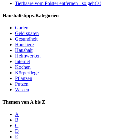
Tierhaare vom Polster entfernen - so geht´s!
Haushaltstipps-Kategorien
Garten
Geld sparen
Gesundheit
Haustiere
Haushalt
Heimwerken
Internet
Kochen
Körperflege
Pflanzen
Putzen
Wissen
Themen von A bis Z
A
B
C
D
E