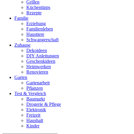
Grillen
Küchentipps
Rezepte
Familie
Erziehung
Familienleben
Haustiere
Schwangerschaft
Zuhause
Dekoideen
DIY Anleitungen
Geschenkideen
Heimwerken
Renovieren
Garten
Gartenarbeit
Pflanzen
Test & Vergleich
Baumarkt
Drogerie & Pflege
Elektronik
Freizeit
Haushalt
Kinder