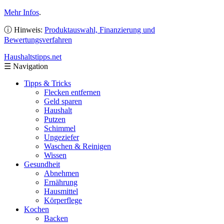
Mehr Infos
.
ⓘ Hinweis:
Produktauswahl, Finanzierung und
Bewertungsverfahren
Haushaltstipps
.net
☰
Navigation
Tipps & Tricks
Flecken entfernen
Geld sparen
Haushalt
Putzen
Schimmel
Ungeziefer
Waschen & Reinigen
Wissen
Gesundheit
Abnehmen
Ernährung
Hausmittel
Körperflege
Kochen
Backen