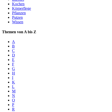
Kochen
Körperflege
Pflanzen
Putzen
Wissen
Themen von A bis Z
A
B
C
D
E
F
G
H
I
K
L
M
N
O
P
R