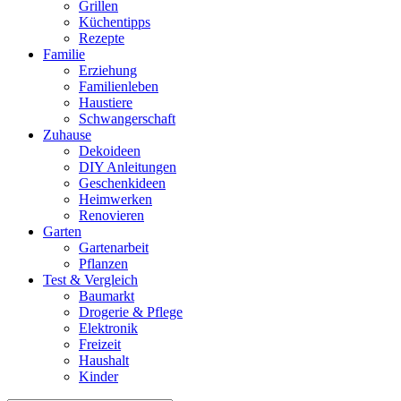
Grillen
Küchentipps
Rezepte
Familie
Erziehung
Familienleben
Haustiere
Schwangerschaft
Zuhause
Dekoideen
DIY Anleitungen
Geschenkideen
Heimwerken
Renovieren
Garten
Gartenarbeit
Pflanzen
Test & Vergleich
Baumarkt
Drogerie & Pflege
Elektronik
Freizeit
Haushalt
Kinder