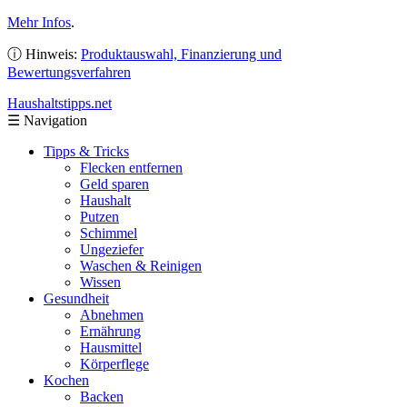
Mehr Infos
.
ⓘ Hinweis:
Produktauswahl, Finanzierung und
Bewertungsverfahren
Haushaltstipps
.net
☰
Navigation
Tipps & Tricks
Flecken entfernen
Geld sparen
Haushalt
Putzen
Schimmel
Ungeziefer
Waschen & Reinigen
Wissen
Gesundheit
Abnehmen
Ernährung
Hausmittel
Körperflege
Kochen
Backen