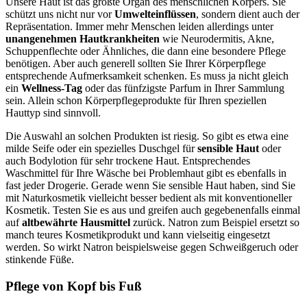
Unsere Haut ist das größte Organ des menschlichen Körpers. Sie
schützt uns nicht nur vor
Umwelteinflüssen
, sondern dient auch der
Repräsentation. Immer mehr Menschen leiden allerdings unter
unangenehmen Hautkrankheiten
wie Neurodermitis, Akne,
Schuppenflechte oder Ähnliches, die dann eine besondere Pflege
benötigen. Aber auch generell sollten Sie Ihrer Körperpflege
entsprechende Aufmerksamkeit schenken. Es muss ja nicht gleich
ein
Wellness-Tag
oder das fünfzigste Parfum in Ihrer Sammlung
sein. Allein schon Körperpflegeprodukte für Ihren speziellen
Hauttyp sind sinnvoll.
Die Auswahl an solchen Produkten ist riesig. So gibt es etwa eine
milde Seife oder ein spezielles Duschgel für
sensible Haut
oder
auch Bodylotion für sehr trockene Haut. Entsprechendes
Waschmittel für Ihre Wäsche bei Problemhaut gibt es ebenfalls in
fast jeder Drogerie. Gerade wenn Sie sensible Haut haben, sind Sie
mit Naturkosmetik vielleicht besser bedient als mit konventioneller
Kosmetik. Testen Sie es aus und greifen auch gegebenenfalls einmal
auf
altbewährte Hausmittel
zurück. Natron zum Beispiel ersetzt so
manch teures Kosmetikprodukt und kann vielseitig eingesetzt
werden. So wirkt Natron beispielsweise gegen Schweißgeruch oder
stinkende Füße.
Pflege von Kopf bis Fuß