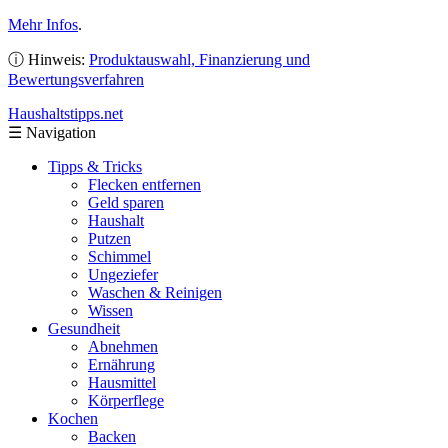
Mehr Infos
.
ⓘ Hinweis:
Produktauswahl, Finanzierung und
Bewertungsverfahren
Haushaltstipps
.net
☰
Navigation
Tipps & Tricks
Flecken entfernen
Geld sparen
Haushalt
Putzen
Schimmel
Ungeziefer
Waschen & Reinigen
Wissen
Gesundheit
Abnehmen
Ernährung
Hausmittel
Körperflege
Kochen
Backen