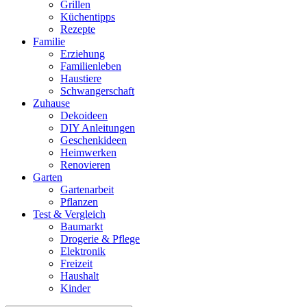
Grillen
Küchentipps
Rezepte
Familie
Erziehung
Familienleben
Haustiere
Schwangerschaft
Zuhause
Dekoideen
DIY Anleitungen
Geschenkideen
Heimwerken
Renovieren
Garten
Gartenarbeit
Pflanzen
Test & Vergleich
Baumarkt
Drogerie & Pflege
Elektronik
Freizeit
Haushalt
Kinder