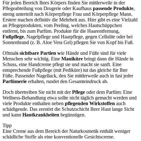
Für jeden Bereich Ihres Körpers finden Sie mittlerweile in der
Pflegeabteilung von Drogerie oder Kaufhaus
passende Produkte
,
streng unterteilt nach Körperpflege Frau und Körperpflege Mann.
Erstere machen definitiv die Mehrheit aus. Hier gibt es eine Vielzahl
an Pflegeprodukten, vom Peeling, welches Hautschüppchen
entfernt, bis zum Parfüm. Produkte für die Haarentfernung,
Fußpflege
, Nagelpflege und Haarpflege, gegen Cellulite oder bei
Sonnenbrand (z. B. Aloe Vera Gel) pflegen Sie von Kopf bis Fuß.
Oftmal
s sichtbare Partien w
ie Hände und Füße sind für viele
Menschen sehr wichtig. Eine
Maniküre
bringt dann die Hände in
Schuss, eine Handcreme pflegt sie und macht sie sanft. Eine
entsprechende Fußpflege (mit Pediküre) tut das gleiche für Ihre
Füße. Passender Nagellack, den Sie mittlerweile auch in fast jeder
Parfümerie
erhalten, rundet den Gesamteindruck ab.
Doch übertreiben Sie nicht mit der
Pflege
oder dem Parfüm: Eine
Wellness-Behandlung etwa sollte nicht täglich gemacht werden und
viele Produkte enthalten neben
pflegenden Wirkstoffen
auch
schädigende. Das zerstört die Schutzschicht Ihrer Haut lange Sicht
und kann
Hautkrankheiten
begünstigen.
Tipp
Eine Creme aus dem Bereich der
Naturkosmetik enthält weniger
schädliche Stoffe als eine konventionelle Gesichtscreme.