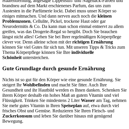
Haarentfernung, angesagte Lippenstift- und Nagellack-Farben und
brandneu auf dem Markt erschienenes Parfum, das uns zum
Austesten in die Parfümerie lockt. Dabei muss unser Körper so
einiges mitmachen. Und dann nerven auch noch die
kleinen
Problemzonen
, Cellulite, Pickel, trockene Haut oder gar
Neurodermitis & Co. Da kann man schon einmal entnervt zu allem
greifen, was das Drogerie-Regal so hergibt. Doch Sie brauchen
längst nicht alles! Gehen Sie bei Ihrer regelmäßigen Körperpflege
clever vor. Denn alleine schon mit der
richtigen Ernährung
können Sie viel Gutes für sich tun. Mit unseren Tipps & Tricks zum
Thema Körperpflege können Sie Ihre
individuelle
Schönheit
unterstreichen.
Gute Grundlage durch gesunde Ernährung
Nichts ist so gut für den Körper wie eine gesunde Ernährung. Sie
steigert Ihr
Wohlbefinden
und macht Sie fitter. Auch Ihre
Gesundheit und ihr Hautbild werden es Ihnen danken. Schenken Sie
ihrem Körper deshalb ein hohes Maß an gutem Vitamin und viel
Flüssigkeit. Trinken Sie mindestens 2 Liter
Wasser
am Tag, nehmen
Sie mehr gutes Vitamin in Ihren
Speiseplan
auf, etwa durch viel
frisches Obst und Gemüse. Reduzieren Sie Ihren Fleisch- und
Zuckerkonsum
und leben Sie darüber hinaus mit genügend
Bewegung.