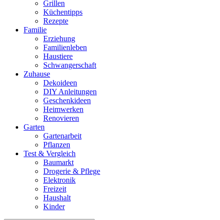
Grillen
Küchentipps
Rezepte
Familie
Erziehung
Familienleben
Haustiere
Schwangerschaft
Zuhause
Dekoideen
DIY Anleitungen
Geschenkideen
Heimwerken
Renovieren
Garten
Gartenarbeit
Pflanzen
Test & Vergleich
Baumarkt
Drogerie & Pflege
Elektronik
Freizeit
Haushalt
Kinder