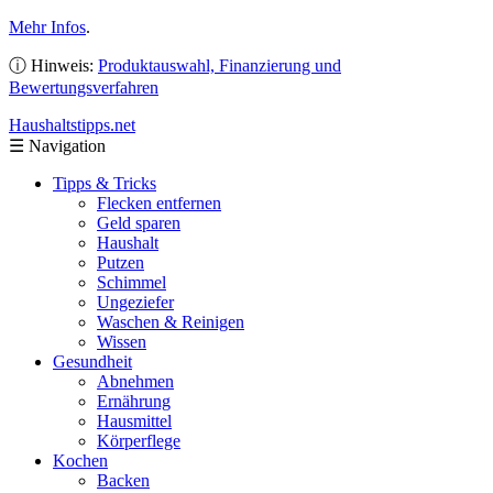
Mehr Infos
.
ⓘ Hinweis:
Produktauswahl, Finanzierung und
Bewertungsverfahren
Haushaltstipps
.net
☰
Navigation
Tipps & Tricks
Flecken entfernen
Geld sparen
Haushalt
Putzen
Schimmel
Ungeziefer
Waschen & Reinigen
Wissen
Gesundheit
Abnehmen
Ernährung
Hausmittel
Körperflege
Kochen
Backen