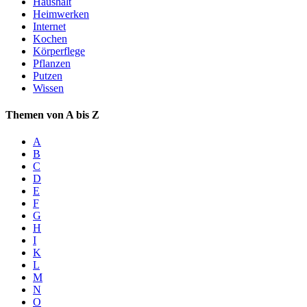
Haushalt
Heimwerken
Internet
Kochen
Körperflege
Pflanzen
Putzen
Wissen
Themen von A bis Z
A
B
C
D
E
F
G
H
I
K
L
M
N
O