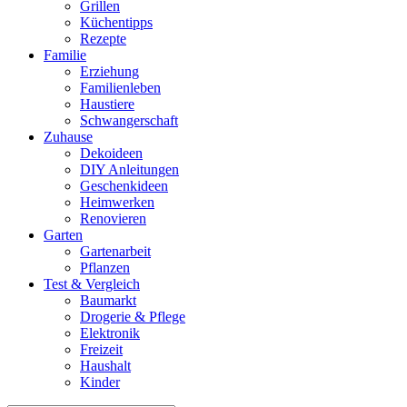
Grillen
Küchentipps
Rezepte
Familie
Erziehung
Familienleben
Haustiere
Schwangerschaft
Zuhause
Dekoideen
DIY Anleitungen
Geschenkideen
Heimwerken
Renovieren
Garten
Gartenarbeit
Pflanzen
Test & Vergleich
Baumarkt
Drogerie & Pflege
Elektronik
Freizeit
Haushalt
Kinder