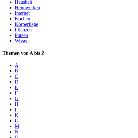
Haushalt
Heimwerken
Internet
Kochen
Körperflege
Pflanzen
Putzen
Wissen
Themen von A bis Z
A
B
C
D
E
F
G
H
I
K
L
M
N
O