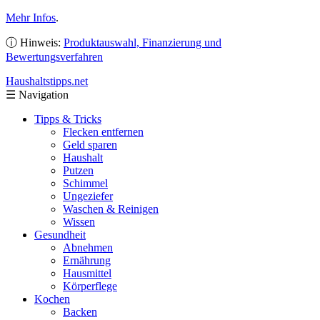
Mehr Infos
.
ⓘ Hinweis:
Produktauswahl, Finanzierung und
Bewertungsverfahren
Haushaltstipps
.net
☰
Navigation
Tipps & Tricks
Flecken entfernen
Geld sparen
Haushalt
Putzen
Schimmel
Ungeziefer
Waschen & Reinigen
Wissen
Gesundheit
Abnehmen
Ernährung
Hausmittel
Körperflege
Kochen
Backen