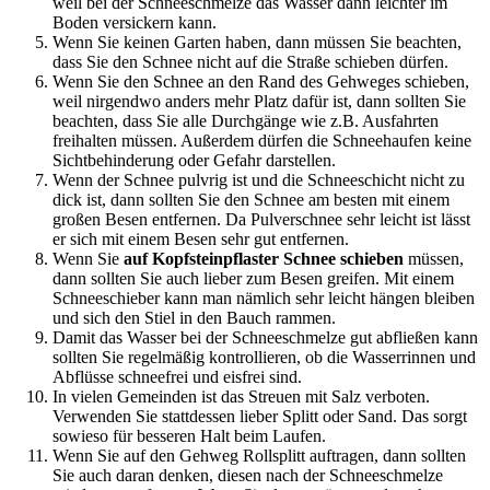
weil bei der Schneeschmelze das Wasser dann leichter im
Boden versickern kann.
Wenn Sie keinen Garten haben, dann müssen Sie beachten,
dass Sie den Schnee nicht auf die Straße schieben dürfen.
Wenn Sie den Schnee an den Rand des Gehweges schieben,
weil nirgendwo anders mehr Platz dafür ist, dann sollten Sie
beachten, dass Sie alle Durchgänge wie z.B. Ausfahrten
freihalten müssen. Außerdem dürfen die Schneehaufen keine
Sichtbehinderung oder Gefahr darstellen.
Wenn der Schnee pulvrig ist und die Schneeschicht nicht zu
dick ist, dann sollten Sie den Schnee am besten mit einem
großen Besen entfernen. Da Pulverschnee sehr leicht ist lässt
er sich mit einem Besen sehr gut entfernen.
Wenn Sie
auf Kopfsteinpflaster Schnee schieben
müssen,
dann sollten Sie auch lieber zum Besen greifen. Mit einem
Schneeschieber kann man nämlich sehr leicht hängen bleiben
und sich den Stiel in den Bauch rammen.
Damit das Wasser bei der Schneeschmelze gut abfließen kann
sollten Sie regelmäßig kontrollieren, ob die Wasserrinnen und
Abflüsse schneefrei und eisfrei sind.
In vielen Gemeinden ist das Streuen mit Salz verboten.
Verwenden Sie stattdessen lieber Splitt oder Sand. Das sorgt
sowieso für besseren Halt beim Laufen.
Wenn Sie auf den Gehweg Rollsplitt auftragen, dann sollten
Sie auch daran denken, diesen nach der Schneeschmelze