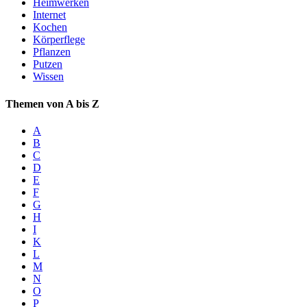
Heimwerken
Internet
Kochen
Körperflege
Pflanzen
Putzen
Wissen
Themen von A bis Z
A
B
C
D
E
F
G
H
I
K
L
M
N
O
P