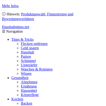
Mehr Infos
.
ⓘ Hinweis:
Produktauswahl, Finanzierung und
Bewertungsverfahren
Haushaltstipps
.net
☰
Navigation
Tipps & Tricks
Flecken entfernen
Geld sparen
Haushalt
Putzen
Schimmel
Ungeziefer
Waschen & Reinigen
Wissen
Gesundheit
Abnehmen
Ernährung
Hausmittel
Körperflege
Kochen
Backen