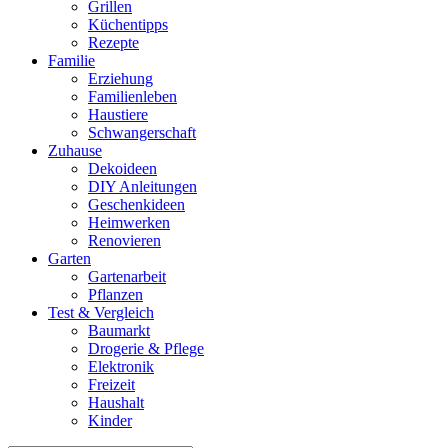
Grillen
Küchentipps
Rezepte
Familie
Erziehung
Familienleben
Haustiere
Schwangerschaft
Zuhause
Dekoideen
DIY Anleitungen
Geschenkideen
Heimwerken
Renovieren
Garten
Gartenarbeit
Pflanzen
Test & Vergleich
Baumarkt
Drogerie & Pflege
Elektronik
Freizeit
Haushalt
Kinder