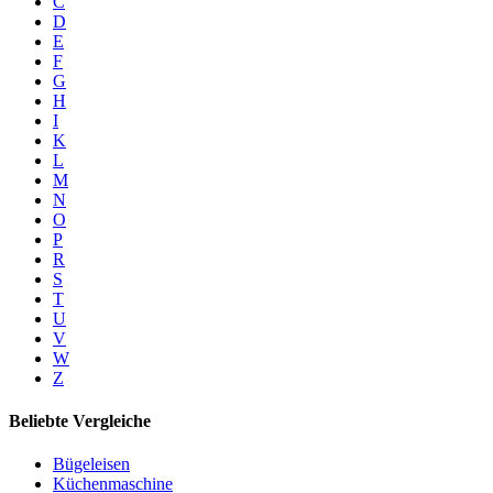
C
D
E
F
G
H
I
K
L
M
N
O
P
R
S
T
U
V
W
Z
Beliebte Vergleiche
Bügeleisen
Küchenmaschine