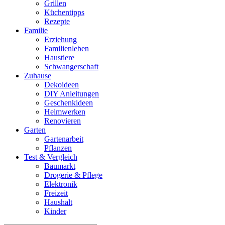
Grillen
Küchentipps
Rezepte
Familie
Erziehung
Familienleben
Haustiere
Schwangerschaft
Zuhause
Dekoideen
DIY Anleitungen
Geschenkideen
Heimwerken
Renovieren
Garten
Gartenarbeit
Pflanzen
Test & Vergleich
Baumarkt
Drogerie & Pflege
Elektronik
Freizeit
Haushalt
Kinder