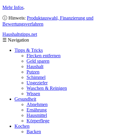
Mehr Infos
.
ⓘ Hinweis:
Produktauswahl, Finanzierung und
Bewertungsverfahren
Haushaltstipps
.net
☰
Navigation
Tipps & Tricks
Flecken entfernen
Geld sparen
Haushalt
Putzen
Schimmel
Ungeziefer
Waschen & Reinigen
Wissen
Gesundheit
Abnehmen
Ernährung
Hausmittel
Körperflege
Kochen
Backen