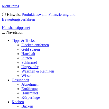
Mehr Infos
.
ⓘ Hinweis:
Produktauswahl, Finanzierung und
Bewertungsverfahren
Haushaltstipps
.net
☰
Navigation
Tipps & Tricks
Flecken entfernen
Geld sparen
Haushalt
Putzen
Schimmel
Ungeziefer
Waschen & Reinigen
Wissen
Gesundheit
Abnehmen
Ernährung
Hausmittel
Körperflege
Kochen
Backen