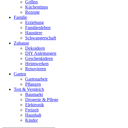
Grillen
Küchentipps
Rezepte
Familie
Erziehung
Familienleben
Haustiere
Schwangerschaft
Zuhause
Dekoideen
DIY Anleitungen
Geschenkideen
Heimwerken
Renovieren
Garten
Gartenarbeit
Pflanzen
Test & Vergleich
Baumarkt
Drogerie & Pflege
Elektronik
Freizeit
Haushalt
Kinder