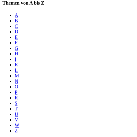
Themen von A bis Z
A
B
C
D
E
F
G
H
I
K
L
M
N
O
P
R
S
T
U
V
W
Z