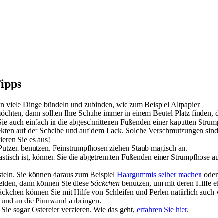
ipps
n viele Dinge bündeln und zubinden, wie zum Beispiel Altpapier.
öchten, dann sollten Ihre Schuhe immer in einem Beutel Platz finden, 
ie auch einfach in die abgeschnittenen Fußenden einer kaputten Stru
kten auf der Scheibe und auf dem Lack. Solche Verschmutzungen sind 
eren Sie es aus!
Putzen benutzen. Feinstrumpfhosen ziehen Staub magisch an.
tisch ist, können Sie die abgetrennten Fußenden einer Strumpfhose 
teln. Sie können daraus zum Beispiel
Haargummis selber machen
oder
eiden, dann können Sie diese
Säckchen
benutzen, um mit deren Hilfe e
äckchen können Sie mit Hilfe von Schleifen und Perlen natürlich auch w
n und an die Pinnwand anbringen.
Sie sogar Ostereier verzieren. Wie das geht,
erfahren Sie hier
.