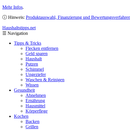
Mehr Infos
.
ⓘ Hinweis:
Produktauswahl, Finanzierung und Bewertungsverfahre
Haushaltstipps
.net
☰
Navigation
Tipps & Tricks
Flecken entfernen
Geld sparen
Haushalt
Putzen
Schimmel
Ungeziefer
Waschen & Reinigen
Wissen
Gesundheit
Abnehmen
Ernährung
Hausmittel
Körperflege
Kochen
Backen
Grillen