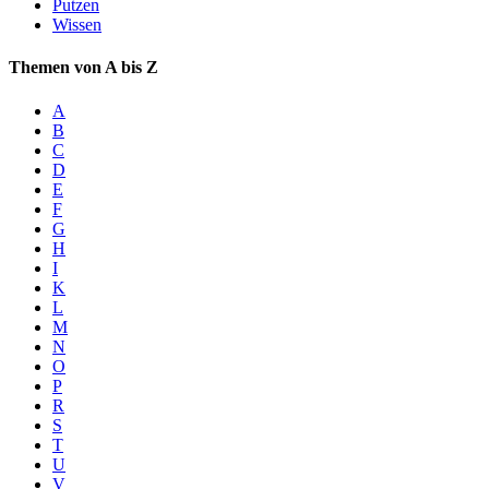
Putzen
Wissen
Themen von A bis Z
A
B
C
D
E
F
G
H
I
K
L
M
N
O
P
R
S
T
U
V