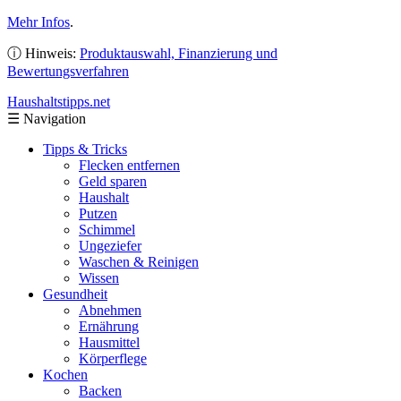
Mehr Infos
.
ⓘ Hinweis:
Produktauswahl, Finanzierung und
Bewertungsverfahren
Haushaltstipps
.net
☰
Navigation
Tipps & Tricks
Flecken entfernen
Geld sparen
Haushalt
Putzen
Schimmel
Ungeziefer
Waschen & Reinigen
Wissen
Gesundheit
Abnehmen
Ernährung
Hausmittel
Körperflege
Kochen
Backen