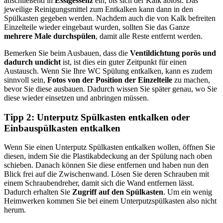
anschließend in
Essigessenz
ein, bis sich der Kalk ablöst. Das
jeweilige Reinigungsmittel zum Entkalken kann dann in den
Spülkasten gegeben werden. Nachdem auch die von Kalk befreiten
Einzelteile wieder eingebaut wurden, sollten Sie das Ganze
mehrere Male durchspülen
, damit alle Reste entfernt werden.
Bemerken Sie beim Ausbauen, dass die
Ventildichtung porös und
dadurch undicht
ist, ist dies ein guter Zeitpunkt für einen
Austausch. Wenn Sie Ihre WC Spülung entkalken, kann es zudem
sinnvoll sein,
Fotos von der Position der Einzelteile
zu machen,
bevor Sie diese ausbauen. Dadurch wissen Sie später genau, wo Sie
diese wieder einsetzen und anbringen müssen.
Tipp 2: Unterputz Spülkasten entkalken oder
Einbauspülkasten entkalken
Wenn Sie einen Unterputz Spülkasten entkalken wollen, öffnen Sie
diesen, indem Sie die Plastikabdeckung an der Spülung nach oben
schieben. Danach können Sie diese entfernen und haben nun den
Blick frei auf die Zwischenwand. Lösen Sie deren Schrauben mit
einem Schraubendreher, damit sich die Wand entfernen lässt.
Dadurch erhalten Sie
Zugriff auf den Spülkasten
. Um ein wenig
Heimwerken kommen Sie bei einem Unterputzspülkasten also nicht
herum.