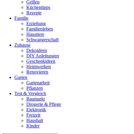
Grillen
Küchentipps
Rezepte
Familie
Erziehung
Familienleben
Haustiere
Schwangerschaft
Zuhause
Dekoideen
DIY Anleitungen
Geschenkideen
Heimwerken
Renovieren
Garten
Gartenarbeit
Pflanzen
Test & Vergleich
Baumarkt
Drogerie & Pflege
Elektronik
Freizeit
Haushalt
Kinder