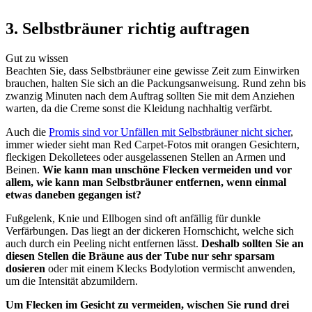
3. Selbstbräuner richtig auftragen
Gut zu wissen
Beachten Sie, dass Selbstbräuner eine gewisse Zeit zum Einwirken
brauchen, halten Sie sich an die Packungsanweisung. Rund zehn bis
zwanzig Minuten nach dem Auftrag sollten Sie mit dem Anziehen
warten, da die Creme sonst die Kleidung nachhaltig verfärbt.
Auch die
Promis sind vor Unfällen mit Selbstbräuner nicht sicher
,
immer wieder sieht man Red Carpet-Fotos mit orangen Gesichtern,
fleckigen Dekolletees oder ausgelassenen Stellen an Armen und
Beinen.
Wie kann man unschöne Flecken vermeiden und vor
allem, wie kann man Selbstbräuner entfernen, wenn einmal
etwas daneben gegangen ist?
Fußgelenk, Knie und Ellbogen sind oft anfällig für dunkle
Verfärbungen. Das liegt an der dickeren Hornschicht, welche sich
auch durch ein Peeling nicht entfernen lässt.
Deshalb sollten Sie an
diesen Stellen die Bräune aus der Tube nur sehr sparsam
dosieren
oder mit einem Klecks Bodylotion vermischt anwenden,
um die Intensität abzumildern.
Um Flecken im Gesicht zu vermeiden, wischen Sie rund drei