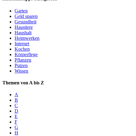
Garten
Geld sparen
Gesundheit
Haustiere
Haushalt
Heimwerken
Internet
Kochen
Körperflege
Pflanzen
Putzen
Wissen
Themen von A bis Z
A
B
C
D
E
F
G
H