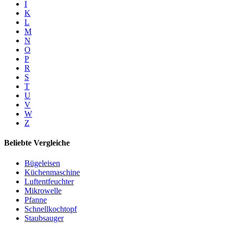
I
K
L
M
N
O
P
R
S
T
U
V
W
Z
Beliebte Vergleiche
Bügeleisen
Küchenmaschine
Luftentfeuchter
Mikrowelle
Pfanne
Schnellkochtopf
Staubsauger