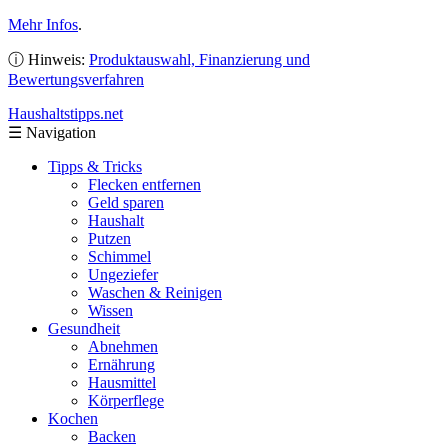
Mehr Infos
.
ⓘ Hinweis:
Produktauswahl, Finanzierung und
Bewertungsverfahren
Haushaltstipps
.net
☰
Navigation
Tipps & Tricks
Flecken entfernen
Geld sparen
Haushalt
Putzen
Schimmel
Ungeziefer
Waschen & Reinigen
Wissen
Gesundheit
Abnehmen
Ernährung
Hausmittel
Körperflege
Kochen
Backen