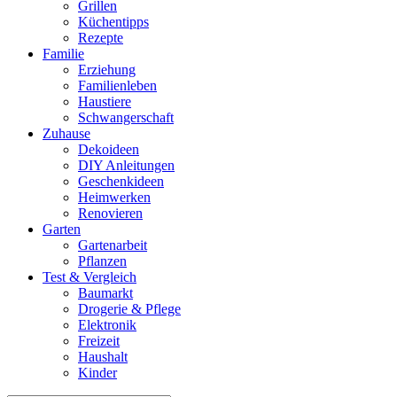
Grillen
Küchentipps
Rezepte
Familie
Erziehung
Familienleben
Haustiere
Schwangerschaft
Zuhause
Dekoideen
DIY Anleitungen
Geschenkideen
Heimwerken
Renovieren
Garten
Gartenarbeit
Pflanzen
Test & Vergleich
Baumarkt
Drogerie & Pflege
Elektronik
Freizeit
Haushalt
Kinder