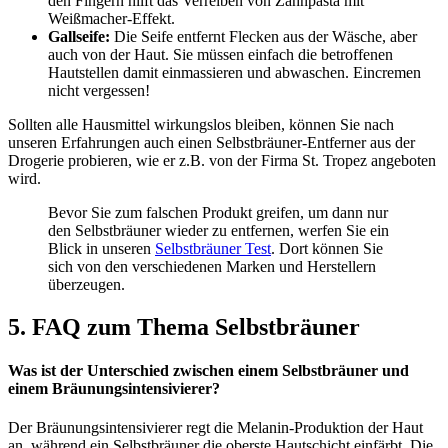
den Fingern hilft das Verreiben von Zahnpasta mit
Weißmacher-Effekt.
Gallseife:
Die Seife entfernt Flecken aus der Wäsche, aber
auch von der Haut. Sie müssen einfach die betroffenen
Hautstellen damit einmassieren und abwaschen. Eincremen
nicht vergessen!
Sollten alle Hausmittel wirkungslos bleiben, können Sie nach
unseren Erfahrungen auch einen Selbstbräuner-Entferner aus der
Drogerie probieren, wie er z.B. von der Firma St. Tropez angeboten
wird.
Bevor Sie zum falschen Produkt greifen, um dann nur
den Selbstbräuner wieder zu entfernen, werfen Sie ein
Blick in unseren
Selbstbräuner Test
. Dort können Sie
sich von den verschiedenen Marken und Herstellern
überzeugen.
5. FAQ zum Thema Selbstbräuner
Was ist der Unterschied zwischen einem Selbstbräuner und
einem Bräunungsintensivierer?
Der Bräunungsintensivierer regt die Melanin-Produktion der Haut
an, während ein Selbstbräuner die oberste Hautschicht einfärbt. Die