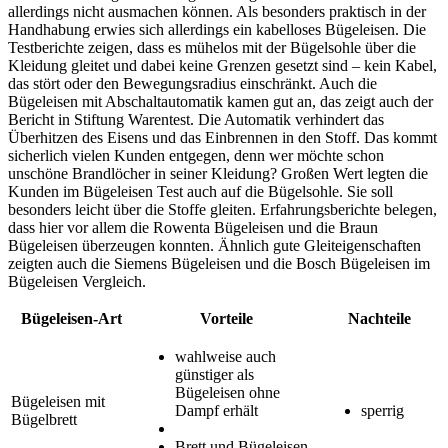
allerdings nicht ausmachen können. Als besonders praktisch in der
Handhabung erwies sich allerdings ein kabelloses Bügeleisen. Die
Testberichte
zeigen, dass es mühelos mit der Bügelsohle über die
Kleidung gleitet und dabei keine Grenzen gesetzt sind – kein Kabel,
das stört oder den Bewegungsradius einschränkt. Auch die
Bügeleisen mit Abschaltautomatik kamen gut an, das zeigt auch der
Bericht in Stiftung Warentest. Die Automatik verhindert das
Überhitzen des Eisens und das Einbrennen in den Stoff. Das kommt
sicherlich vielen Kunden entgegen, denn wer möchte schon
unschöne Brandlöcher in seiner Kleidung? Großen Wert legten die
Kunden im Bügeleisen Test
auch auf die Bügelsohle. Sie soll
besonders leicht über die Stoffe gleiten. Erfahrungsberichte belegen,
dass hier vor allem die Rowenta Bügeleisen und die Braun
Bügeleisen überzeugen konnten. Ähnlich gute Gleiteigenschaften
zeigten auch die Siemens Bügeleisen und die Bosch Bügeleisen im
Bügeleisen Vergleich.
Bügeleisen-Art
Vorteile
Nachteile
wahlweise auch
günstiger als
Bügeleisen ohne
Bügeleisen mit
Dampf erhält
sperrig
Bügelbrett
Brett und Bügeleisen