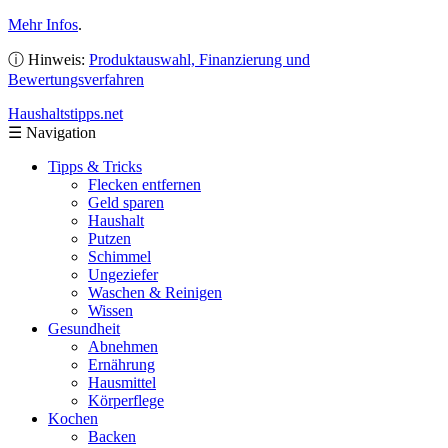
Mehr Infos
.
ⓘ Hinweis:
Produktauswahl, Finanzierung und
Bewertungsverfahren
Haushaltstipps
.net
☰
Navigation
Tipps & Tricks
Flecken entfernen
Geld sparen
Haushalt
Putzen
Schimmel
Ungeziefer
Waschen & Reinigen
Wissen
Gesundheit
Abnehmen
Ernährung
Hausmittel
Körperflege
Kochen
Backen