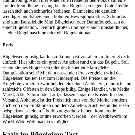
Handhabung. Auch hier sollten die Hersteller den Fokus auf eine
kundenfreundliche Lösung bei den Bügeleisen legen. Gute Geräte
lassen sich auch schnurlos bedienen. Damit sind sie deutlich
wendiger und haben einen höheren Bewegungsradius. Schnurlos
sind zum Beispiel die Mini Bügeleisen oder Dampfbügeleisen an
einer Bügelstation. Deutlich größer, und meist auch umständlicher,
ist eine Bügelmaschine oder ein Bügelautomat.
Preis
Bügeleisen günstig kaufen zu können ist vor allem im Internet recht
einfach. Hier gibt es ein großes Angebot rund um das Bügeln. Soll
es ein kleines Bügeleisen oder doch eher eine komplette
Dampfstation sein? Mit dem passenden Preisvergleich wird das
Bügeleisen kaufen fast zum Kinderspiel. Die Preise und die
Angebote variieren zwar bei den einzelnen Anbietern, dennoch sind
zahlreiche Offerten in den Shops billig. Einige Händler, wie Media
Markt, Aldi, Saturn oder Lidl, erlassen sogar die Kosten für den
Versand. Abhängig ist der Preis nicht nur von der Marke, sondern
auch von den Funktionen und dem Zubehör. Auch wenn die Eisen
beispielsweise einen Überhitzungsschutz haben, können die
Bügeleisen günstig online erworben werden – der Wettbewerb im
World Wide Web macht es möglich.
Fazit im Bügeleisen Test