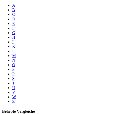
A
B
C
D
E
F
G
H
I
K
L
M
N
O
P
R
S
T
U
V
W
Z
Beliebte Vergleiche