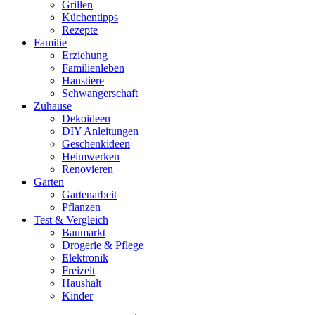
Grillen
Küchentipps
Rezepte
Familie
Erziehung
Familienleben
Haustiere
Schwangerschaft
Zuhause
Dekoideen
DIY Anleitungen
Geschenkideen
Heimwerken
Renovieren
Garten
Gartenarbeit
Pflanzen
Test & Vergleich
Baumarkt
Drogerie & Pflege
Elektronik
Freizeit
Haushalt
Kinder