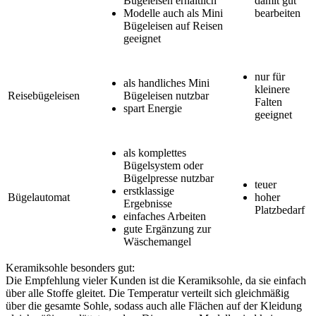
Bügeleisen erhältlich
damit gut
Modelle auch als Mini
bearbeiten
Bügeleisen auf Reisen
geeignet
nur für
als handliches Mini
kleinere
Reisebügeleisen
Bügeleisen nutzbar
Falten
spart Energie
geeignet
als komplettes
Bügelsystem oder
Bügelpresse nutzbar
teuer
erstklassige
Bügelautomat
hoher
Ergebnisse
Platzbedarf
einfaches Arbeiten
gute Ergänzung zur
Wäschemangel
Keramiksohle besonders gut:
Die Empfehlung vieler Kunden ist die Keramiksohle, da sie einfach
über alle Stoffe gleitet. Die Temperatur verteilt sich gleichmäßig
über die gesamte Sohle, sodass auch alle Flächen auf der Kleidung