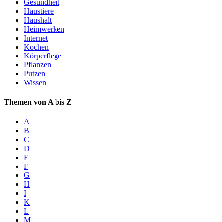
Gesundheit
Haustiere
Haushalt
Heimwerken
Internet
Kochen
Körperflege
Pflanzen
Putzen
Wissen
Themen von A bis Z
A
B
C
D
E
F
G
H
I
K
L
M