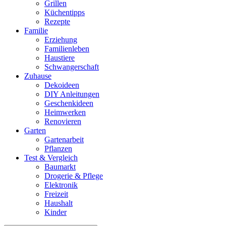
Grillen
Küchentipps
Rezepte
Familie
Erziehung
Familienleben
Haustiere
Schwangerschaft
Zuhause
Dekoideen
DIY Anleitungen
Geschenkideen
Heimwerken
Renovieren
Garten
Gartenarbeit
Pflanzen
Test & Vergleich
Baumarkt
Drogerie & Pflege
Elektronik
Freizeit
Haushalt
Kinder