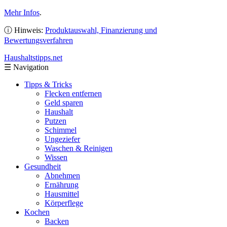
Mehr Infos
.
ⓘ Hinweis:
Produktauswahl, Finanzierung und
Bewertungsverfahren
Haushaltstipps
.net
☰
Navigation
Tipps & Tricks
Flecken entfernen
Geld sparen
Haushalt
Putzen
Schimmel
Ungeziefer
Waschen & Reinigen
Wissen
Gesundheit
Abnehmen
Ernährung
Hausmittel
Körperflege
Kochen
Backen