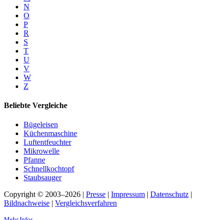
N
O
P
R
S
T
U
V
W
Z
Beliebte Vergleiche
Bügeleisen
Küchenmaschine
Luftentfeuchter
Mikrowelle
Pfanne
Schnellkochtopf
Staubsauger
Copyright © 2003–2026 |
Presse
|
Impressum
|
Datenschutz
|
Bildnachweise
|
Vergleichsverfahren
Mehr Infos