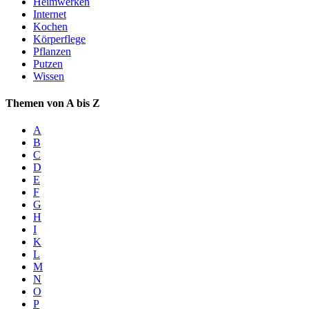
Heimwerken
Internet
Kochen
Körperflege
Pflanzen
Putzen
Wissen
Themen von A bis Z
A
B
C
D
E
F
G
H
I
K
L
M
N
O
P