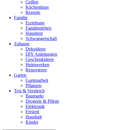
Grillen
Küchentipps
Rezepte
Familie
Erziehung
Familienleben
Haustiere
Schwangerschaft
Zuhause
Dekoideen
DIY Anleitungen
Geschenkideen
Heimwerken
Renovieren
Garten
Gartenarbeit
Pflanzen
Test & Vergleich
Baumarkt
Drogerie & Pflege
Elektronik
Freizeit
Haushalt
Kinder