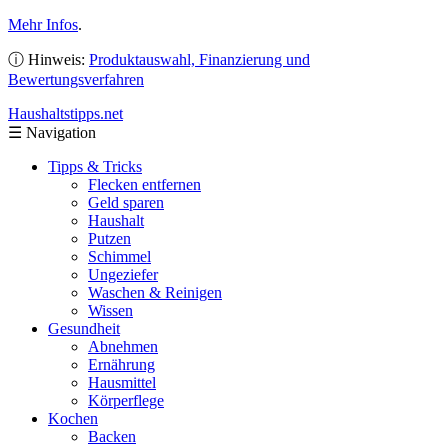
Mehr Infos
.
ⓘ Hinweis:
Produktauswahl, Finanzierung und
Bewertungsverfahren
Haushaltstipps
.net
☰
Navigation
Tipps & Tricks
Flecken entfernen
Geld sparen
Haushalt
Putzen
Schimmel
Ungeziefer
Waschen & Reinigen
Wissen
Gesundheit
Abnehmen
Ernährung
Hausmittel
Körperflege
Kochen
Backen