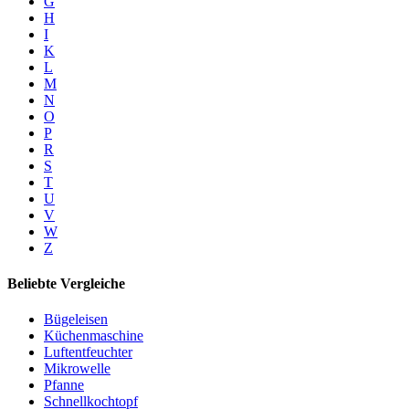
G
H
I
K
L
M
N
O
P
R
S
T
U
V
W
Z
Beliebte Vergleiche
Bügeleisen
Küchenmaschine
Luftentfeuchter
Mikrowelle
Pfanne
Schnellkochtopf