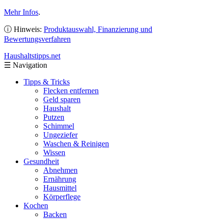
Mehr Infos
.
ⓘ Hinweis:
Produktauswahl, Finanzierung und
Bewertungsverfahren
Haushaltstipps
.net
☰
Navigation
Tipps & Tricks
Flecken entfernen
Geld sparen
Haushalt
Putzen
Schimmel
Ungeziefer
Waschen & Reinigen
Wissen
Gesundheit
Abnehmen
Ernährung
Hausmittel
Körperflege
Kochen
Backen