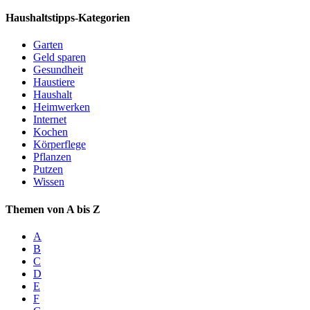
Haushaltstipps-Kategorien
Garten
Geld sparen
Gesundheit
Haustiere
Haushalt
Heimwerken
Internet
Kochen
Körperflege
Pflanzen
Putzen
Wissen
Themen von A bis Z
A
B
C
D
E
F