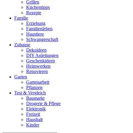
Grillen
Küchentipps
Rezepte
Familie
Erziehung
Familienleben
Haustiere
Schwangerschaft
Zuhause
Dekoideen
DIY Anleitungen
Geschenkideen
Heimwerken
Renovieren
Garten
Gartenarbeit
Pflanzen
Test & Vergleich
Baumarkt
Drogerie & Pflege
Elektronik
Freizeit
Haushalt
Kinder