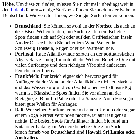
Höhe
. Um diese zu finden, müssen Sie nicht mal unbedingt weit in
den
Urlaub
fahren – einige Surfspots finden Sie auch in der Nähe in
Deutschland. Wir verraten Ihnen, wo Sie gut Surfen lernen können:
Deutschland
: Sie können sowohl an der Nordsee als auch an
der Ostsee Wellen finden, um Surfen zu lernen. Beliebte
Spots finden sich auf Sylt oder auf den Ostfriesischen Inseln.
An der Ostsee haben Sie bei gutem Wind Wellen in
Schleswig-Holstein, Rügen oder bei Warnemünde.
Portugal
: Raue Atlantikwinde sorgen an der portugiesischen
Algarveküste häufig für ordentliche Wellen. Beliebte Orte mit
vielen Surfcamps und dem richtigen Vibe sind außerdem
Peniche oder Lagos.
Frankfeich
: Frankreich eignet sich hervorragend für
Anfänger, da der Wind an der Atlantikküste nicht zu stark ist
und das Wasser aufgrund von Golfströmen verhältnismäßig
warm ist. Klassische Spots finden Sie vor allem an der
Bretagne, z. B. in La Palue oder La Sauzaie. Auch Hossegor
bietet gute Wellen für Anfänger.
Bali
: Wer seinen Surfkurs gerne mit einem Urlaub oder sogar
einem Yoga-Retreat verbinden möchte, ist auf Bali genau
richtig. Die besten Spots für Anfänger finden Sie rund um
Kuta oder Padangbai. Weitere beliebte Orte zum Surfen
lernen fernab von Deutschland sind
Hawaii, Sri Lanka oder
Australien.