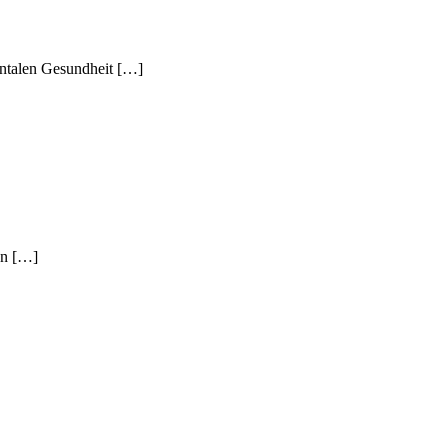
mentalen Gesundheit […]
on […]