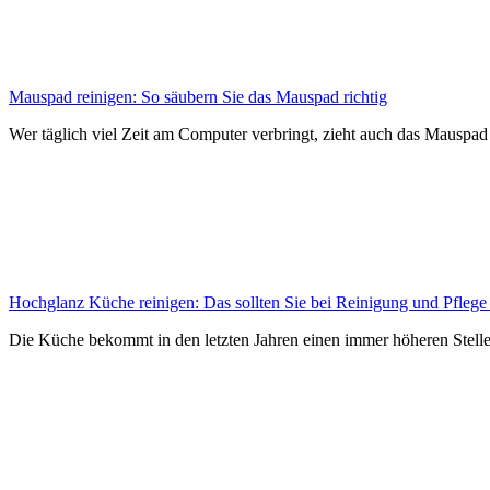
Mauspad reinigen: So säubern Sie das Mauspad richtig
Wer täglich viel Zeit am Computer verbringt, zieht auch das Mauspad i
Hochglanz Küche reinigen: Das sollten Sie bei Reinigung und Pflege
Die Küche bekommt in den letzten Jahren einen immer höheren Stell