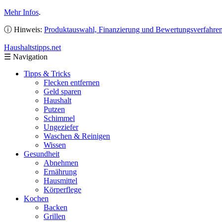
Mehr Infos
.
ⓘ Hinweis:
Produktauswahl, Finanzierung und Bewertungsverfahre
Haushaltstipps
.net
☰
Navigation
Tipps & Tricks
Flecken entfernen
Geld sparen
Haushalt
Putzen
Schimmel
Ungeziefer
Waschen & Reinigen
Wissen
Gesundheit
Abnehmen
Ernährung
Hausmittel
Körperflege
Kochen
Backen
Grillen