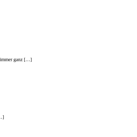
t immer ganz […]
[…]