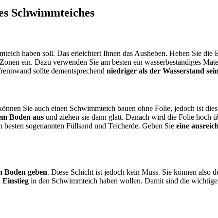
ines Schwimmteiches
mteich haben soll. Das erleichtert Ihnen das Ausheben. Heben Sie die
onen ein. Dazu verwenden Sie am besten ein wasserbeständiges Material
 Trennwand sollte dementsprechend
niedriger als der Wasserstand sei
können Sie auch einen Schwimmteich bauen ohne Folie, jedoch ist dies
dem Boden aus
und ziehen sie dann glatt. Danach wird die Folie hoch 
m besten sogenannten Füllsand und Teicherde. Geben Sie
eine ausreic
n Boden geben
. Diese Schicht ist jedoch kein Muss. Sie können also
n Einstieg
in den Schwimmteich haben wollen. Damit sind die wichtige