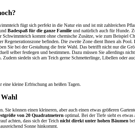
noch?
wimmteich fügt sich perfekt in die Natur ein und ist mit zahlreichen P
 und
Badespaß für die ganze Familie
und natürlich auch für Hunde. Z
Der Schwimmteich kommt ohne chemische Zusätze, wie zum Beispiel Ch
 Regenerationszone befinden. Die zweite Zone dient Ihnen als Pool. D
n Sie bei der Gestaltung die freie Wahl. Das betrifft nicht nur die 
iduell selber festlegen und bestimmen. Dazu müssen Sie allerdings ni
 Zudem siedeln sich am Teich gerne Schmetterlinge, Libellen oder auc
r eine kleine Erfrischung an heißen Tagen.
e Wahl
n. Sie können einen kleineren, aber auch einen etwas größeren Garte
estgröße von 20 Quadratmetern
optimal. Bei der Tiefe sieht es etwa
rauf achten, dass sich der Teich
nicht direkt unter hohen Bäumen
bef
ch ausreichend Sonne hinkommt.