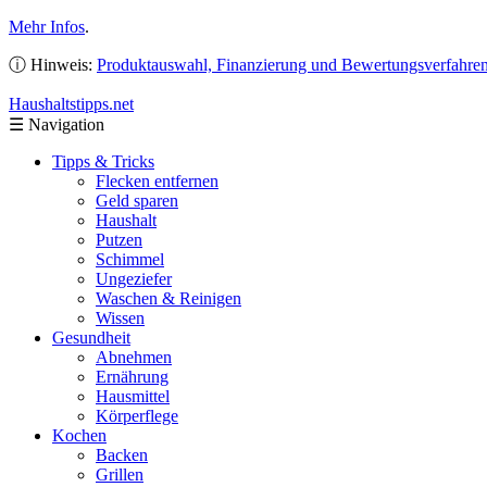
Mehr Infos
.
ⓘ Hinweis:
Produktauswahl, Finanzierung und Bewertungsverfahre
Haushaltstipps
.net
☰
Navigation
Tipps & Tricks
Flecken entfernen
Geld sparen
Haushalt
Putzen
Schimmel
Ungeziefer
Waschen & Reinigen
Wissen
Gesundheit
Abnehmen
Ernährung
Hausmittel
Körperflege
Kochen
Backen
Grillen