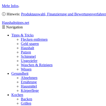
Mehr Infos
.
ⓘ Hinweis:
Produktauswahl, Finanzierung und Bewertungsverfahre
Haushaltstipps
.net
☰
Navigation
Tipps & Tricks
Flecken entfernen
Geld sparen
Haushalt
Putzen
Schimmel
Ungeziefer
Waschen & Reinigen
Wissen
Gesundheit
Abnehmen
Ernährung
Hausmittel
Körperflege
Kochen
Backen
Grillen