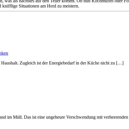
egen, was als nächstes auf den Teller kommt. Ob nun Kochmuffel oder Fo
 knifflige Situationen am Herd zu meistern.
enken
 Haushalt. Zugleich ist der Energiebedarf in der Küche nicht zu […]
hland im Müll. Das ist eine ungeheure Verschwendung mit verheerende