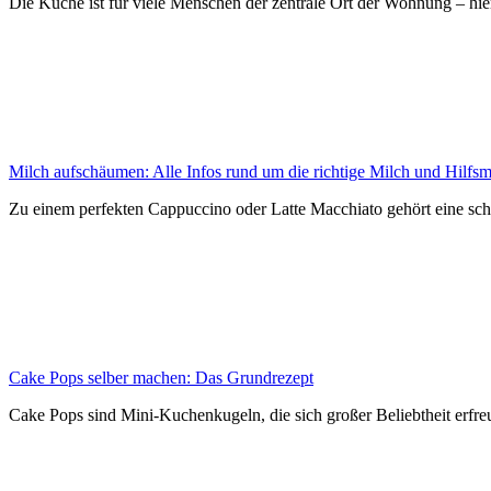
Die Küche ist für viele Menschen der zentrale Ort der Wohnung – hier
Milch aufschäumen: Alle Infos rund um die richtige Milch und Hilfsmi
Zu einem perfekten Cappuccino oder Latte Macchiato gehört eine sc
Cake Pops selber machen: Das Grundrezept
Cake Pops sind Mini-Kuchenkugeln, die sich großer Beliebtheit erfre