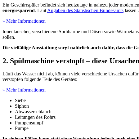
Ein Geschirrspüler befindet sich heutzutage in nahezu jeder modern
energiesparend
. Laut
Angaben des Statistischen Bundesamts
lassen 
» Mehr Informationen
Ionentauscher, verschiedene Sprüharme und Düsen sowie Wärmetausch
sollen.
Die vielfältige Ausstattung sorgt natürlich auch dafür, dass die Ge
2. Spülmaschine verstopft – diese Ursach
Läuft das Wasser nicht ab, können viele verschiedene Ursachen dafür
verstopfen folgende Teile des Gerätes:
» Mehr Informationen
Siebe
Siphon
Abwasserschlauch
Leitungen des Rohrs
Pumpensumpf
Pumpe
In einigen Fällen kann statt einer Verstopfung jedoch auch ei