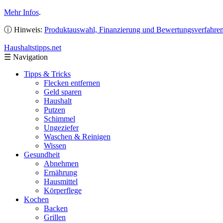
Mehr Infos
.
ⓘ Hinweis:
Produktauswahl, Finanzierung und Bewertungsverfahre
Haushaltstipps
.net
☰
Navigation
Tipps & Tricks
Flecken entfernen
Geld sparen
Haushalt
Putzen
Schimmel
Ungeziefer
Waschen & Reinigen
Wissen
Gesundheit
Abnehmen
Ernährung
Hausmittel
Körperflege
Kochen
Backen
Grillen