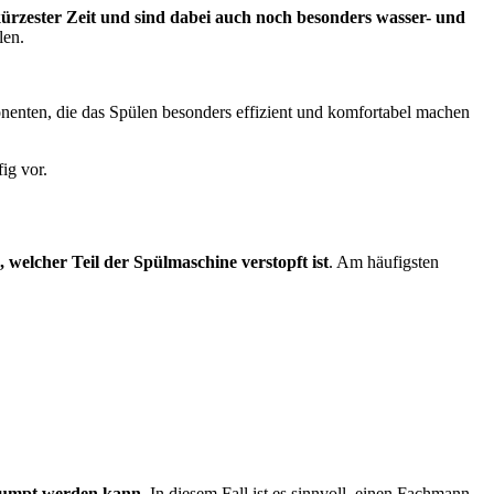
kürzester Zeit und sind dabei auch noch besonders wasser- und
len.
enten, die das Spülen besonders effizient und komfortabel machen
ig vor.
, welcher Teil der Spülmaschine verstopft ist
. Am häufigsten
gepumpt werden kann
. In diesem Fall ist es sinnvoll, einen Fachmann