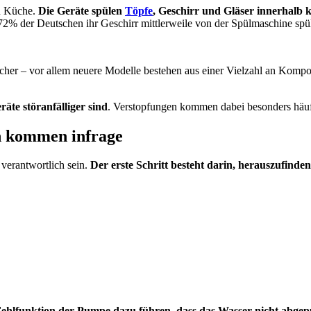
en Küche.
Die Geräte spülen
Töpfe
, Geschirr und Gläser innerhalb 
72% der Deutschen ihr Geschirr mittlerweile von der Spülmaschine spü
er – vor allem neuere Modelle bestehen aus einer Vielzahl an Kompon
räte störanfälliger sind
. Verstopfungen kommen dabei besonders häuf
en kommen infrage
 verantwortlich sein.
Der erste Schritt besteht darin, herauszufinden
ne Fehlfunktion der Pumpe dazu führen, dass das Wasser nicht ab