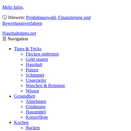
Mehr Infos
.
ⓘ Hinweis:
Produktauswahl, Finanzierung und
Bewertungsverfahren
Haushaltstipps
.net
☰
Navigation
Tipps & Tricks
Flecken entfernen
Geld sparen
Haushalt
Putzen
Schimmel
Ungeziefer
Waschen & Reinigen
Wissen
Gesundheit
Abnehmen
Ernährung
Hausmittel
Körperflege
Kochen
Backen