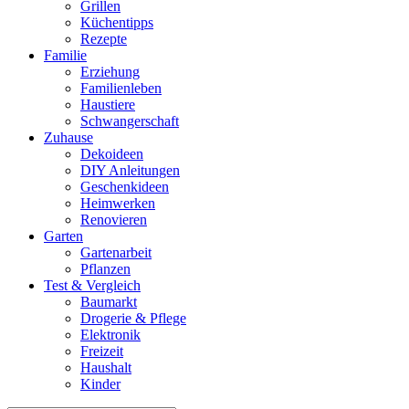
Grillen
Küchentipps
Rezepte
Familie
Erziehung
Familienleben
Haustiere
Schwangerschaft
Zuhause
Dekoideen
DIY Anleitungen
Geschenkideen
Heimwerken
Renovieren
Garten
Gartenarbeit
Pflanzen
Test & Vergleich
Baumarkt
Drogerie & Pflege
Elektronik
Freizeit
Haushalt
Kinder