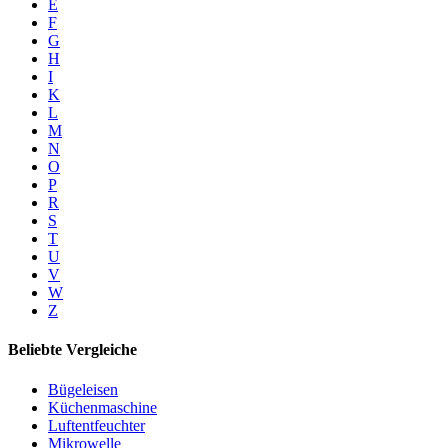
E
F
G
H
I
K
L
M
N
O
P
R
S
T
U
V
W
Z
Beliebte Vergleiche
Bügeleisen
Küchenmaschine
Luftentfeuchter
Mikrowelle