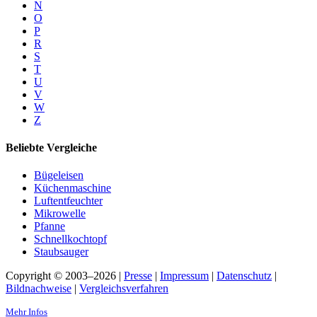
N
O
P
R
S
T
U
V
W
Z
Beliebte Vergleiche
Bügeleisen
Küchenmaschine
Luftentfeuchter
Mikrowelle
Pfanne
Schnellkochtopf
Staubsauger
Copyright © 2003–2026 |
Presse
|
Impressum
|
Datenschutz
|
Bildnachweise
|
Vergleichsverfahren
Mehr Infos