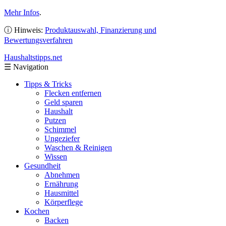
Mehr Infos
.
ⓘ Hinweis:
Produktauswahl, Finanzierung und
Bewertungsverfahren
Haushaltstipps
.net
☰
Navigation
Tipps & Tricks
Flecken entfernen
Geld sparen
Haushalt
Putzen
Schimmel
Ungeziefer
Waschen & Reinigen
Wissen
Gesundheit
Abnehmen
Ernährung
Hausmittel
Körperflege
Kochen
Backen