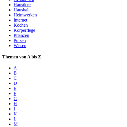
Haustiere
Haushalt
Heimwerken
Internet
Kochen
Körperflege
Pflanzen
Putzen
Wissen
Themen von A bis Z
A
B
C
D
E
F
G
H
I
K
L
M