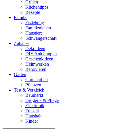
Grillen
Küchentipps
Rezepte
Familie
Erziehung
Familienleben
Haustiere
Schwangerschaft
Zuhause
Dekoideen
DIY Anleitungen
Geschenkideen
Heimwerken
Renovieren
Garten
Gartenarbeit
Pflanzen
Test & Vergleich
Baumarkt
Drogerie & Pflege
Elektronik
Freizeit
Haushalt
Kinder