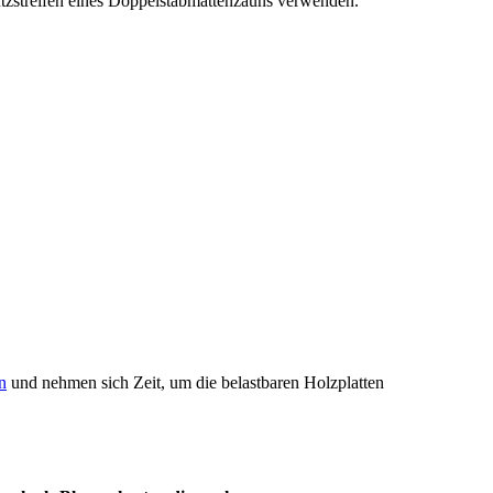
utzstreifen eines Doppelstabmattenzauns verwenden.
n
und nehmen sich Zeit, um die belastbaren Holzplatten