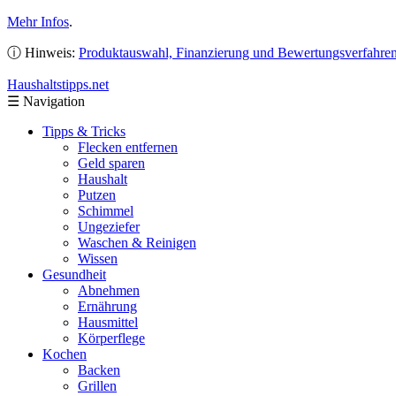
Mehr Infos
.
ⓘ Hinweis:
Produktauswahl, Finanzierung und Bewertungsverfahre
Haushaltstipps
.net
☰
Navigation
Tipps & Tricks
Flecken entfernen
Geld sparen
Haushalt
Putzen
Schimmel
Ungeziefer
Waschen & Reinigen
Wissen
Gesundheit
Abnehmen
Ernährung
Hausmittel
Körperflege
Kochen
Backen
Grillen