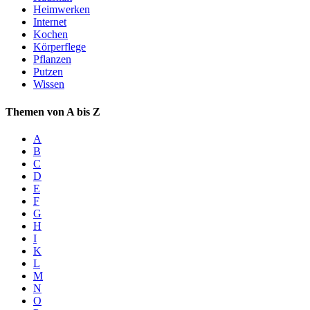
Heimwerken
Internet
Kochen
Körperflege
Pflanzen
Putzen
Wissen
Themen von A bis Z
A
B
C
D
E
F
G
H
I
K
L
M
N
O