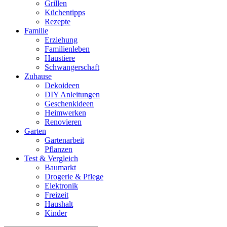
Grillen
Küchentipps
Rezepte
Familie
Erziehung
Familienleben
Haustiere
Schwangerschaft
Zuhause
Dekoideen
DIY Anleitungen
Geschenkideen
Heimwerken
Renovieren
Garten
Gartenarbeit
Pflanzen
Test & Vergleich
Baumarkt
Drogerie & Pflege
Elektronik
Freizeit
Haushalt
Kinder