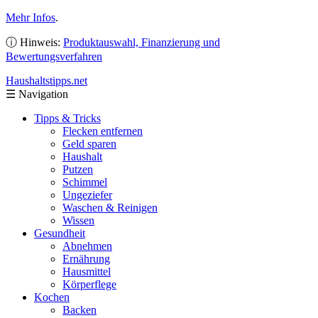
Mehr Infos
.
ⓘ Hinweis:
Produktauswahl, Finanzierung und
Bewertungsverfahren
Haushaltstipps
.net
☰
Navigation
Tipps & Tricks
Flecken entfernen
Geld sparen
Haushalt
Putzen
Schimmel
Ungeziefer
Waschen & Reinigen
Wissen
Gesundheit
Abnehmen
Ernährung
Hausmittel
Körperflege
Kochen
Backen