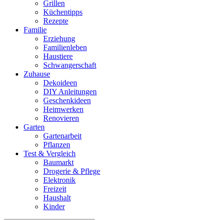
Grillen
Küchentipps
Rezepte
Familie
Erziehung
Familienleben
Haustiere
Schwangerschaft
Zuhause
Dekoideen
DIY Anleitungen
Geschenkideen
Heimwerken
Renovieren
Garten
Gartenarbeit
Pflanzen
Test & Vergleich
Baumarkt
Drogerie & Pflege
Elektronik
Freizeit
Haushalt
Kinder