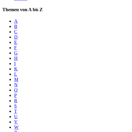
Themen von A bis Z
A
B
C
D
E
F
G
H
I
K
L
M
N
O
P
R
S
T
U
V
W