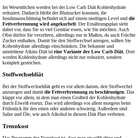
Im Wesentlichen werden bei der Low Carb Diät Kohlenhydrate
reduziert. Dadurch bleibt der Blutzucker konstant, die
Insulinausschüttung befindet sich auf einem niedrigen Level und
die
Fettverbrennung wird angekurbelt
. Der Ernährungsplan sieht
dabei vor, dass Sie so viel Gemüse essen, wie Sie möchten. Auch
Obst dürfen Sie verzehren, allerdings nur in Maßen, da auch Früchte
Zucker enthalten. Damit Sie den Stoffwechsel anregen, sollten Sie
Kohenhydrate allerdings einschränken. Die bekannte und
umstrittene Atkins Diät ist
eine Variante der Low Carb Diät
. Dort
werden Kohlenhydrate allerdings nicht nur reduziert, sondern
komplett gestrichen.
Stoffwechseldiät
Bei der Stoffwechseldiät geht es vor allem darum, den Stoffwechel
anzuregen und damit
die Fettverbrennung zu beschleunigen
. Das
klappt vor allem, in dem man einen Großteil der Kohlenhydrate
durch Eiweiß ersetzt. Das wird allerdings vor allem morgens beim
Frühstück für den einen oder anderen schwierig. Außerdem sind
Salze und Öle, wie auch Alkohol in diesem Diät Plan verboten.
Trennkost
Das Programm der Trennkost ist, dass man eiweißhaltige und