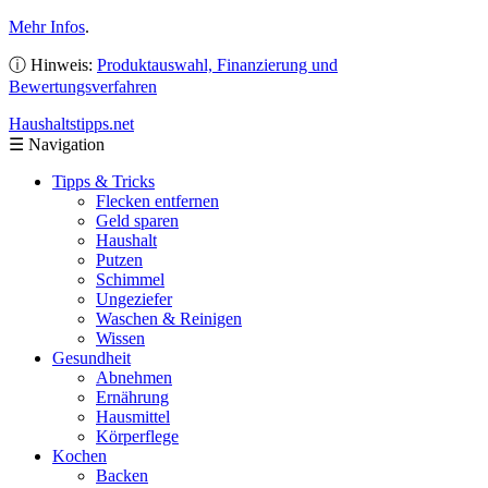
Mehr Infos
.
ⓘ Hinweis:
Produktauswahl, Finanzierung und
Bewertungsverfahren
Haushaltstipps
.net
☰
Navigation
Tipps & Tricks
Flecken entfernen
Geld sparen
Haushalt
Putzen
Schimmel
Ungeziefer
Waschen & Reinigen
Wissen
Gesundheit
Abnehmen
Ernährung
Hausmittel
Körperflege
Kochen
Backen