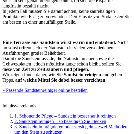
Sie sich sehr genau überlegen sollten, ob sich die Ersparnis
langfristig bezahlt macht.
In jedem Fall müssen Sie darauf achten, keine säurehaltigen
Produkte wie Essig zu verwenden. Den Einsatz von Soda testen Sie
am besten an einer unauffälligen Stelle.
Eine Terrasse aus Sandstein wirkt warm und einladend.
Nicht
umsonst erfreut sich der Naturstein in vielen verschiedenen
Ausführungen großer Beliebtheit.
Damit die Sandsteinfassade, die Natursteinmauer sowie die
Gehwegplatten jedoch möglichst lange schön bleibt, sollten Sie
diese
von Zeit zu Zeit säubern und pflegen
.
Wir zeigen Ihnen daher,
wie Sie Sandstein reinigen
und geben
Tipps,
auf welche Mittel Sie dabei besser verzichten
.
» Passende Sandsteinreiniger online bestellen
Inhaltsverzeichnis
1. Schonende Pflege – Sandstein besser sanft reinigen
2. Sandstein reinigen – so beseitigen Sie Flecken
3. Sandstein imprägnieren oder versiegeln – zwei Methoden,
um den Stein zu schützen