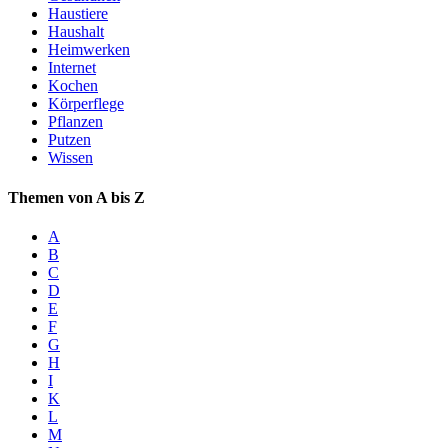
Haustiere
Haushalt
Heimwerken
Internet
Kochen
Körperflege
Pflanzen
Putzen
Wissen
Themen von A bis Z
A
B
C
D
E
F
G
H
I
K
L
M