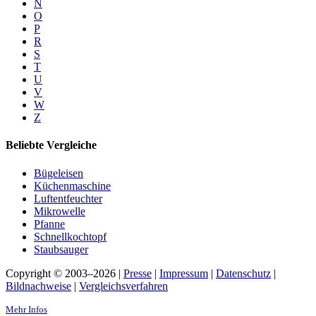
N
O
P
R
S
T
U
V
W
Z
Beliebte Vergleiche
Bügeleisen
Küchenmaschine
Luftentfeuchter
Mikrowelle
Pfanne
Schnellkochtopf
Staubsauger
Copyright © 2003–2026 |
Presse
|
Impressum
|
Datenschutz
|
Bildnachweise
|
Vergleichsverfahren
Mehr Infos