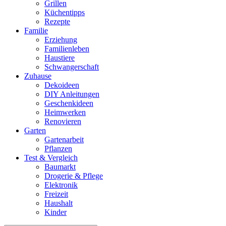
Grillen
Küchentipps
Rezepte
Familie
Erziehung
Familienleben
Haustiere
Schwangerschaft
Zuhause
Dekoideen
DIY Anleitungen
Geschenkideen
Heimwerken
Renovieren
Garten
Gartenarbeit
Pflanzen
Test & Vergleich
Baumarkt
Drogerie & Pflege
Elektronik
Freizeit
Haushalt
Kinder