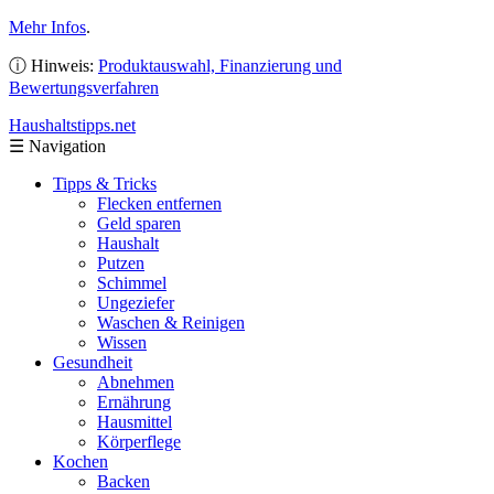
Mehr Infos
.
ⓘ Hinweis:
Produktauswahl, Finanzierung und
Bewertungsverfahren
Haushaltstipps
.net
☰
Navigation
Tipps & Tricks
Flecken entfernen
Geld sparen
Haushalt
Putzen
Schimmel
Ungeziefer
Waschen & Reinigen
Wissen
Gesundheit
Abnehmen
Ernährung
Hausmittel
Körperflege
Kochen
Backen