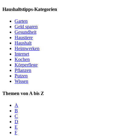
Haushaltstipps-Kategorien
Garten
Geld sparen
Gesundheit
Haustiere
Haushalt
Heimwerken
Internet
Kochen
Körperflege
Pflanzen
Putzen
Wissen
Themen von A bis Z
A
B
C
D
E
F