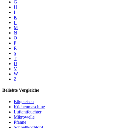
G
H
I
K
L
M
N
O
P
R
S
T
U
V
W
Z
Beliebte Vergleiche
Bügeleisen
Küchenmaschine
Luftentfeuchter
Mikrowelle
Pfanne
Schnellkochtopf