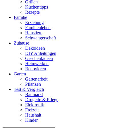
Grillen
Küchentipps
Rezepte
Familie
Erziehung
Familienleben
Haustiere
Schwangerschaft
Zuhause
Dekoideen
DIY Anleitungen
Geschenkideen
Heimwerken
Renovieren
Garten
Gartenarbeit
Pflanzen
Test & Vergleich
Baumarkt
Drogerie & Pflege
Elektronik
Freizeit
Haushalt
Kinder