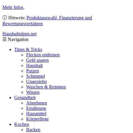
Mehr Infos
.
ⓘ Hinweis:
Produktauswahl, Finanzierung und
Bewertungsverfahren
Haushaltstipps
.net
☰
Navigation
Tipps & Tricks
Flecken entfernen
Geld sparen
Haushalt
Putzen
Schimmel
Ungeziefer
Waschen & Reinigen
Wissen
Gesundheit
Abnehmen
Ernährung
Hausmittel
Körperflege
Kochen
Backen