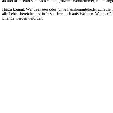
an und man sehnt sich nach einem größeren Wohnzimmer, einem angen
Hinzu kommt: Wer Teenager oder junge Familienmitglieder zuhause ha
alle Lebensbereiche aus, insbesondere auch aufs Wohnen. Weniger P
Energie werden gefordert.