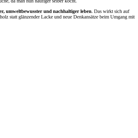
he, da man nun häufiger selber kocht.
er, umweltbewusster und nachhaltiger leben
. Das wirkt sich auf
htholz statt glänzender Lacke und neue Denkansätze beim Umgang mit