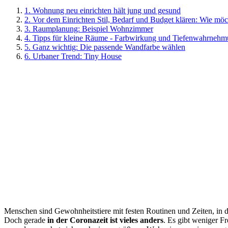
1. Wohnung neu einrichten hält jung und gesund
2. Vor dem Einrichten Stil, Bedarf und Budget klären: Wie möc
3. Raumplanung: Beispiel Wohnzimmer
4. Tipps für kleine Räume - Farbwirkung und Tiefenwahrneh
5. Ganz wichtig: Die passende Wandfarbe wählen
6. Urbaner Trend: Tiny House
Menschen sind Gewohnheitstiere mit festen Routinen und Zeiten, in d
Doch gerade
in der Coronazeit ist vieles anders
. Es gibt weniger F