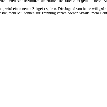
ehmeren Arbeitszimmer fürs Homeoffice oder einer gemütlicheren Küc
t, wird einen neuen Zeitgeist spüren. Die Jugend von heute will
grün
lastik, mehr Mülltonnen zur Trennung verschiedener Abfälle, mehr Ec