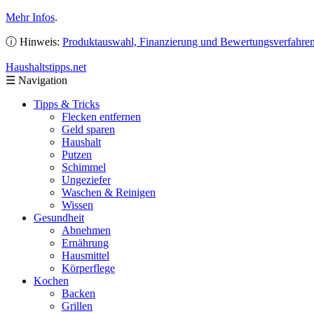
Mehr Infos
.
ⓘ Hinweis:
Produktauswahl, Finanzierung und Bewertungsverfahre
Haushaltstipps
.net
☰
Navigation
Tipps & Tricks
Flecken entfernen
Geld sparen
Haushalt
Putzen
Schimmel
Ungeziefer
Waschen & Reinigen
Wissen
Gesundheit
Abnehmen
Ernährung
Hausmittel
Körperflege
Kochen
Backen
Grillen