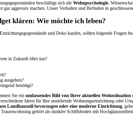
tungsgegenständen beschäftigt sich die
Wohnpsychologie
. Wissenscha
r gar aggressiv machen. Unser Verhalten und Befinden in geschlossene
dget klären: Wie möchte ich leben?
Einrichtungsgegenstände und Deko kaufen, sollten folgende Fragen be
rne in Zukunft öfter tun?
eit?
ng ausgeben?
ringend benötigt?
kommen Sie ein
umfassendes Bild von Ihrer aktuellen Wohnsituation
u
 um verschiedene Ideen für Ihre anstehende Wohnungseinrichtung oder U
chen Landhausstil bevorzugen oder eine moderne Einrichtung
, gehe
raumwohnung gehört als dunkler Schiffsboden mit Hochglanzmöbeln. A