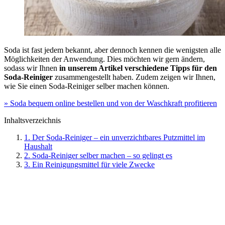
Soda ist fast jedem bekannt, aber dennoch kennen die wenigsten alle
Möglichkeiten der Anwendung. Dies möchten wir gern ändern,
sodass wir Ihnen
in unserem Artikel verschiedene Tipps für den
Soda-Reiniger
zusammengestellt haben. Zudem zeigen wir Ihnen,
wie Sie einen Soda-Reiniger selber machen können.
» Soda bequem online bestellen und von der Waschkraft profitieren
Inhaltsverzeichnis
1. Der Soda-Reiniger – ein unverzichtbares Putzmittel im
Haushalt
2. Soda-Reiniger selber machen – so gelingt es
3. Ein Reinigungsmittel für viele Zwecke