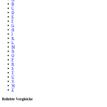
B
C
D
E
F
G
H
I
K
L
M
N
O
P
R
S
T
U
V
W
Z
Beliebte Vergleiche