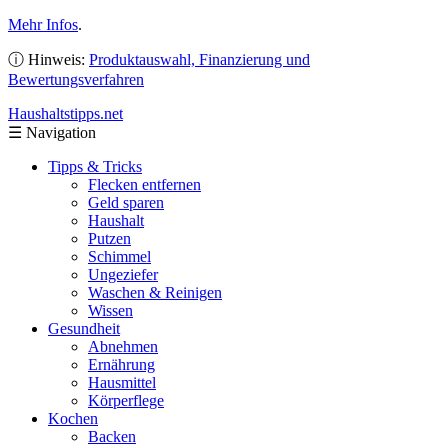
Mehr Infos
.
ⓘ Hinweis:
Produktauswahl, Finanzierung und
Bewertungsverfahren
Haushaltstipps
.net
☰
Navigation
Tipps & Tricks
Flecken entfernen
Geld sparen
Haushalt
Putzen
Schimmel
Ungeziefer
Waschen & Reinigen
Wissen
Gesundheit
Abnehmen
Ernährung
Hausmittel
Körperflege
Kochen
Backen