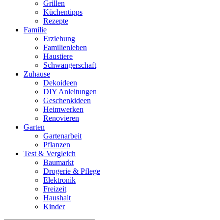
Grillen
Küchentipps
Rezepte
Familie
Erziehung
Familienleben
Haustiere
Schwangerschaft
Zuhause
Dekoideen
DIY Anleitungen
Geschenkideen
Heimwerken
Renovieren
Garten
Gartenarbeit
Pflanzen
Test & Vergleich
Baumarkt
Drogerie & Pflege
Elektronik
Freizeit
Haushalt
Kinder