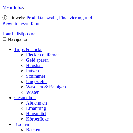
Mehr Infos
.
ⓘ Hinweis:
Produktauswahl, Finanzierung und
Bewertungsverfahren
Haushaltstipps
.net
☰
Navigation
Tipps & Tricks
Flecken entfernen
Geld sparen
Haushalt
Putzen
Schimmel
Ungeziefer
Waschen & Reinigen
Wissen
Gesundheit
Abnehmen
Ernährung
Hausmittel
Körperflege
Kochen
Backen