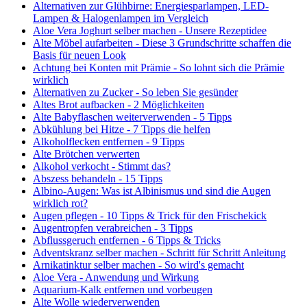
Alternativen zur Glühbirne: Energiesparlampen, LED-
Lampen & Halogenlampen im Vergleich
Aloe Vera Joghurt selber machen - Unsere Rezeptidee
Alte Möbel aufarbeiten - Diese 3 Grundschritte schaffen die
Basis für neuen Look
Achtung bei Konten mit Prämie - So lohnt sich die Prämie
wirklich
Alternativen zu Zucker - So leben Sie gesünder
Altes Brot aufbacken - 2 Möglichkeiten
Alte Babyflaschen weiterverwenden - 5 Tipps
Abkühlung bei Hitze - 7 Tipps die helfen
Alkoholflecken entfernen - 9 Tipps
Alte Brötchen verwerten
Alkohol verkocht - Stimmt das?
Abszess behandeln - 15 Tipps
Albino-Augen: Was ist Albinismus und sind die Augen
wirklich rot?
Augen pflegen - 10 Tipps & Trick für den Frischekick
Augentropfen verabreichen - 3 Tipps
Abflussgeruch entfernen - 6 Tipps & Tricks
Adventskranz selber machen - Schritt für Schritt Anleitung
Arnikatinktur selber machen - So wird's gemacht
Aloe Vera - Anwendung und Wirkung
Aquarium-Kalk entfernen und vorbeugen
Alte Wolle wiederverwenden