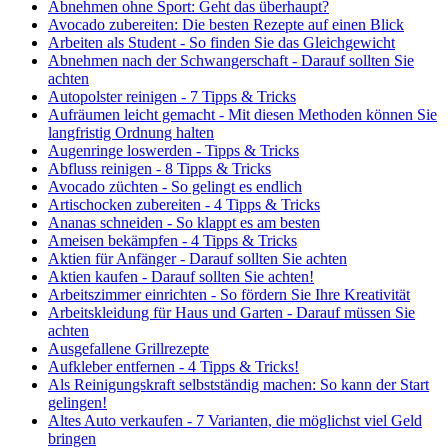
Abnehmen ohne Sport: Geht das überhaupt?
Avocado zubereiten: Die besten Rezepte auf einen Blick
Arbeiten als Student - So finden Sie das Gleichgewicht
Abnehmen nach der Schwangerschaft - Darauf sollten Sie
achten
Autopolster reinigen - 7 Tipps & Tricks
Aufräumen leicht gemacht - Mit diesen Methoden können Sie
langfristig Ordnung halten
Augenringe loswerden - Tipps & Tricks
Abfluss reinigen - 8 Tipps & Tricks
Avocado züchten - So gelingt es endlich
Artischocken zubereiten - 4 Tipps & Tricks
Ananas schneiden - So klappt es am besten
Ameisen bekämpfen - 4 Tipps & Tricks
Aktien für Anfänger - Darauf sollten Sie achten
Aktien kaufen - Darauf sollten Sie achten!
Arbeitszimmer einrichten - So fördern Sie Ihre Kreativität
Arbeitskleidung für Haus und Garten - Darauf müssen Sie
achten
Ausgefallene Grillrezepte
Aufkleber entfernen - 4 Tipps & Tricks!
Als Reinigungskraft selbstständig machen: So kann der Start
gelingen!
Altes Auto verkaufen - 7 Varianten, die möglichst viel Geld
bringen