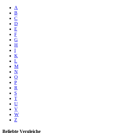
A
B
C
D
E
F
G
H
I
K
L
M
N
O
P
R
S
T
U
V
W
Z
Beliebte Vergleiche