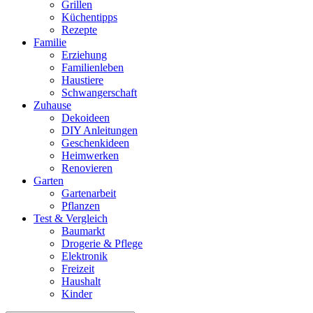
Grillen
Küchentipps
Rezepte
Familie
Erziehung
Familienleben
Haustiere
Schwangerschaft
Zuhause
Dekoideen
DIY Anleitungen
Geschenkideen
Heimwerken
Renovieren
Garten
Gartenarbeit
Pflanzen
Test & Vergleich
Baumarkt
Drogerie & Pflege
Elektronik
Freizeit
Haushalt
Kinder