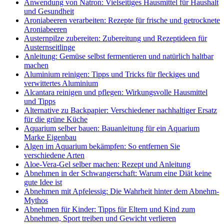
Anwendung von Natron: Vielseitiges Hausmittel für Haushalt
und Gesundheit
Aroniabeeren verarbeiten: Rezepte für frische und getrocknete
Aroniabeeren
Austernpilze zubereiten: Zubereitung und Rezeptideen für
Austernseitlinge
Anleitung: Gemüse selbst fermentieren und natürlich haltbar
machen
Aluminium reinigen: Tipps und Tricks für fleckiges und
verwittertes Aluminium
Alcantara reinigen und pflegen: Wirkungsvolle Hausmittel
und Tipps
Alternative zu Backpapier: Verschiedener nachhaltiger Ersatz
für die grüne Küche
Aquarium selber bauen: Bauanleitung für ein Aquarium
Marke Eigenbau
Algen im Aquarium bekämpfen: So entfernen Sie
verschiedene Arten
Aloe-Vera-Gel selber machen: Rezept und Anleitung
Abnehmen in der Schwangerschaft: Warum eine Diät keine
gute Idee ist
Abnehmen mit Apfelessig: Die Wahrheit hinter dem Abnehm-
Mythos
Abnehmen für Kinder: Tipps für Eltern und Kind zum
Abnehmen, Sport treiben und Gewicht verlieren