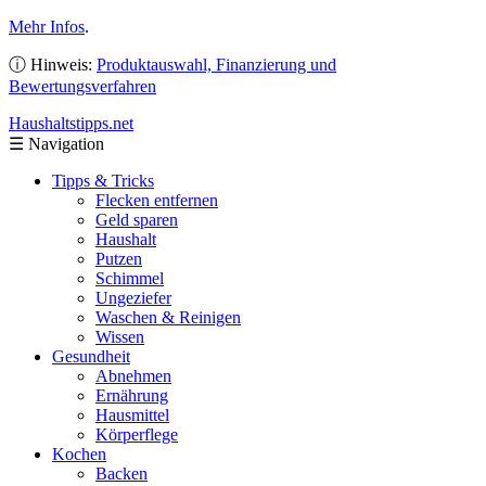
Mehr Infos
.
ⓘ Hinweis:
Produktauswahl, Finanzierung und
Bewertungsverfahren
Haushaltstipps
.net
☰
Navigation
Tipps & Tricks
Flecken entfernen
Geld sparen
Haushalt
Putzen
Schimmel
Ungeziefer
Waschen & Reinigen
Wissen
Gesundheit
Abnehmen
Ernährung
Hausmittel
Körperflege
Kochen
Backen