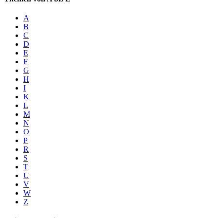
A
B
C
D
E
F
G
H
I
K
L
M
N
O
P
R
S
T
U
V
W
Z