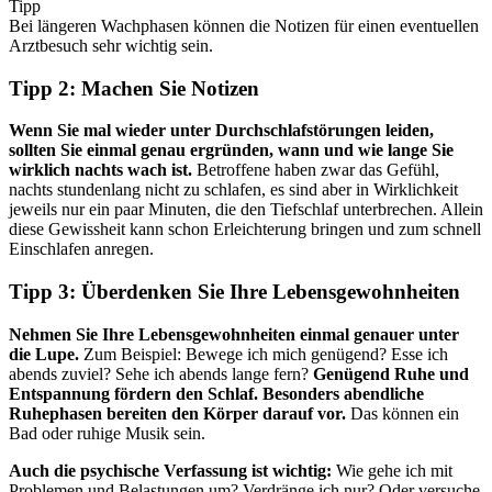
Tipp
Bei längeren Wachphasen können die Notizen für einen eventuellen
Arztbesuch sehr wichtig sein.
Tipp 2: Machen Sie Notizen
Wenn Sie mal wieder unter Durchschlafstörungen leiden,
sollten Sie einmal genau ergründen, wann und wie lange Sie
wirklich nachts wach ist.
Betroffene haben zwar das Gefühl,
nachts stundenlang nicht zu schlafen, es sind aber in Wirklichkeit
jeweils nur ein paar Minuten, die den Tiefschlaf unterbrechen. Allein
diese Gewissheit kann schon Erleichterung bringen und zum schnell
Einschlafen anregen.
Tipp 3: Überdenken Sie Ihre Lebensgewohnheiten
Nehmen Sie Ihre Lebensgewohnheiten einmal genauer unter
die Lupe.
Zum Beispiel: Bewege ich mich genügend? Esse ich
abends zuviel? Sehe ich abends lange fern?
Genügend Ruhe und
Entspannung fördern den Schlaf. Besonders abendliche
Ruhephasen bereiten den Körper darauf vor.
Das können ein
Bad oder ruhige Musik sein.
Auch die psychische Verfassung ist wichtig:
Wie gehe ich mit
Problemen und Belastungen um? Verdränge ich nur? Oder versuche