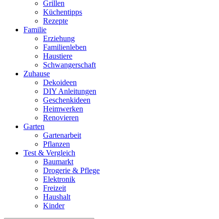
Grillen
Küchentipps
Rezepte
Familie
Erziehung
Familienleben
Haustiere
Schwangerschaft
Zuhause
Dekoideen
DIY Anleitungen
Geschenkideen
Heimwerken
Renovieren
Garten
Gartenarbeit
Pflanzen
Test & Vergleich
Baumarkt
Drogerie & Pflege
Elektronik
Freizeit
Haushalt
Kinder