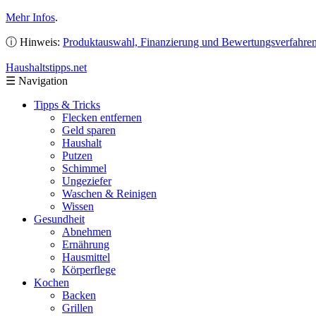
Mehr Infos
.
ⓘ Hinweis:
Produktauswahl, Finanzierung und Bewertungsverfahre
Haushaltstipps
.net
☰
Navigation
Tipps & Tricks
Flecken entfernen
Geld sparen
Haushalt
Putzen
Schimmel
Ungeziefer
Waschen & Reinigen
Wissen
Gesundheit
Abnehmen
Ernährung
Hausmittel
Körperflege
Kochen
Backen
Grillen