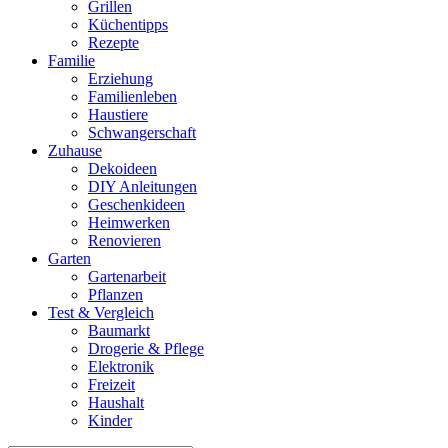
Grillen
Küchentipps
Rezepte
Familie
Erziehung
Familienleben
Haustiere
Schwangerschaft
Zuhause
Dekoideen
DIY Anleitungen
Geschenkideen
Heimwerken
Renovieren
Garten
Gartenarbeit
Pflanzen
Test & Vergleich
Baumarkt
Drogerie & Pflege
Elektronik
Freizeit
Haushalt
Kinder