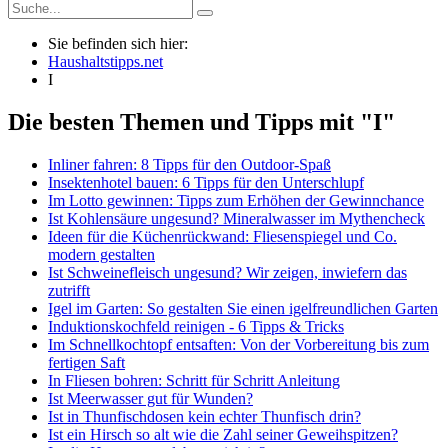
Sie befinden sich hier:
Haushaltstipps.net
I
Die besten Themen und Tipps mit "I"
Inliner fahren: 8 Tipps für den Outdoor-Spaß
Insektenhotel bauen: 6 Tipps für den Unterschlupf
Im Lotto gewinnen: Tipps zum Erhöhen der Gewinnchance
Ist Kohlensäure ungesund? Mineralwasser im Mythencheck
Ideen für die Küchenrückwand: Fliesenspiegel und Co.
modern gestalten
Ist Schweinefleisch ungesund? Wir zeigen, inwiefern das
zutrifft
Igel im Garten: So gestalten Sie einen igelfreundlichen Garten
Induktionskochfeld reinigen - 6 Tipps & Tricks
Im Schnellkochtopf entsaften: Von der Vorbereitung bis zum
fertigen Saft
In Fliesen bohren: Schritt für Schritt Anleitung
Ist Meerwasser gut für Wunden?
Ist in Thunfischdosen kein echter Thunfisch drin?
Ist ein Hirsch so alt wie die Zahl seiner Geweihspitzen?