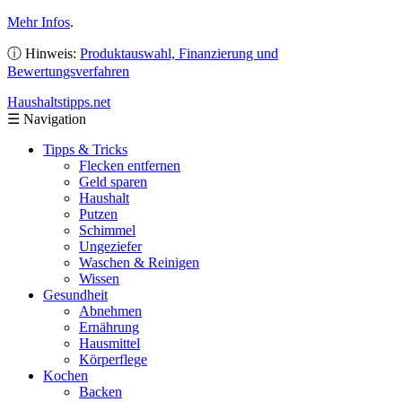
Mehr Infos
.
ⓘ Hinweis:
Produktauswahl, Finanzierung und
Bewertungsverfahren
Haushaltstipps
.net
☰
Navigation
Tipps & Tricks
Flecken entfernen
Geld sparen
Haushalt
Putzen
Schimmel
Ungeziefer
Waschen & Reinigen
Wissen
Gesundheit
Abnehmen
Ernährung
Hausmittel
Körperflege
Kochen
Backen