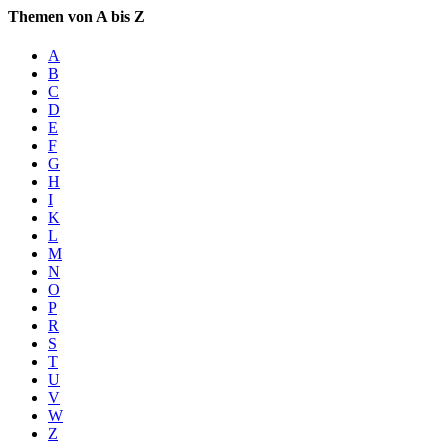
Themen von A bis Z
A
B
C
D
E
F
G
H
I
K
L
M
N
O
P
R
S
T
U
V
W
Z