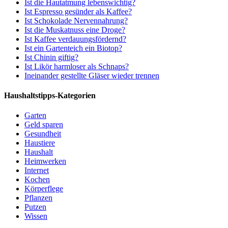
Ist die Hautatmung lebenswichtig?
Ist Espresso gesünder als Kaffee?
Ist Schokolade Nervennahrung?
Ist die Muskatnuss eine Droge?
Ist Kaffee verdauungsfördernd?
Ist ein Gartenteich ein Biotop?
Ist Chinin giftig?
Ist Likör harmloser als Schnaps?
Ineinander gestellte Gläser wieder trennen
Haushaltstipps-Kategorien
Garten
Geld sparen
Gesundheit
Haustiere
Haushalt
Heimwerken
Internet
Kochen
Körperflege
Pflanzen
Putzen
Wissen