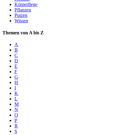
Körperflege
Pflanzen
Putzen
Wissen
Themen von A bis Z
A
B
C
D
E
F
G
H
I
K
L
M
N
O
P
R
S