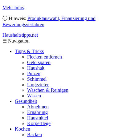
Mehr Infos
.
ⓘ Hinweis:
Produktauswahl, Finanzierung und
Bewertungsverfahren
Haushaltstipps
.net
☰
Navigation
Tipps & Tricks
Flecken entfernen
Geld sparen
Haushalt
Putzen
Schimmel
Ungeziefer
Waschen & Reinigen
Wissen
Gesundheit
Abnehmen
Ernährung
Hausmittel
Körperflege
Kochen
Backen