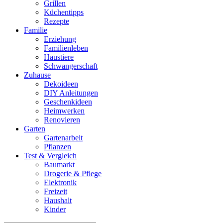
Grillen
Küchentipps
Rezepte
Familie
Erziehung
Familienleben
Haustiere
Schwangerschaft
Zuhause
Dekoideen
DIY Anleitungen
Geschenkideen
Heimwerken
Renovieren
Garten
Gartenarbeit
Pflanzen
Test & Vergleich
Baumarkt
Drogerie & Pflege
Elektronik
Freizeit
Haushalt
Kinder