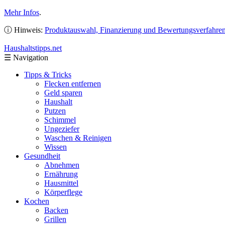
Mehr Infos
.
ⓘ Hinweis:
Produktauswahl, Finanzierung und Bewertungsverfahre
Haushaltstipps
.net
☰
Navigation
Tipps & Tricks
Flecken entfernen
Geld sparen
Haushalt
Putzen
Schimmel
Ungeziefer
Waschen & Reinigen
Wissen
Gesundheit
Abnehmen
Ernährung
Hausmittel
Körperflege
Kochen
Backen
Grillen