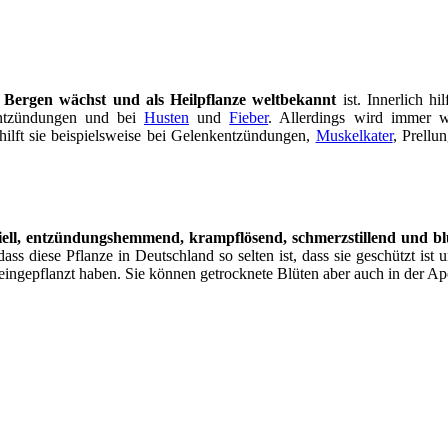
 Bergen wächst und als Heilpflanze weltbekannt
ist. Innerlich h
entzündungen und bei
Husten
und
Fieber
. Allerdings wird immer 
ilft sie beispielsweise bei Gelenkentzündungen,
Muskelkater
, Prellu
eriell, entzündungshemmend, krampflösend, schmerzstillend und bl
ss diese Pflanze in Deutschland so selten ist, dass sie geschützt ist 
eingepflanzt haben. Sie können getrocknete Blüten aber auch in der Ap