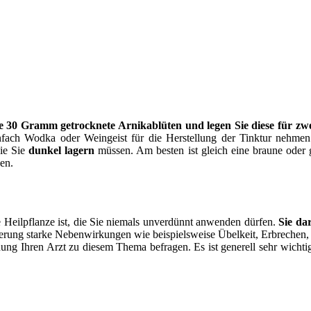
 30 Gramm getrocknete Arnikablüten und legen Sie diese für zwe
infach Wodka oder Weingeist für die Herstellung der Tinktur neh
die Sie
dunkel lagern
müssen. Am besten ist gleich eine braune oder 
en.
e Heilpflanze ist, die Sie niemals unverdünnt anwenden dürfen.
Sie da
ierung starke Nebenwirkungen wie beispielsweise Übelkeit, Erbreche
g Ihren Arzt zu diesem Thema befragen. Es ist generell sehr wichtig,