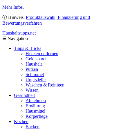
Mehr Infos
.
ⓘ Hinweis:
Produktauswahl, Finanzierung und
Bewertungsverfahren
Haushaltstipps
.net
☰
Navigation
Tipps & Tricks
Flecken entfernen
Geld sparen
Haushalt
Putzen
Schimmel
Ungeziefer
Waschen & Reinigen
Wissen
Gesundheit
Abnehmen
Ernährung
Hausmittel
Körperflege
Kochen
Backen