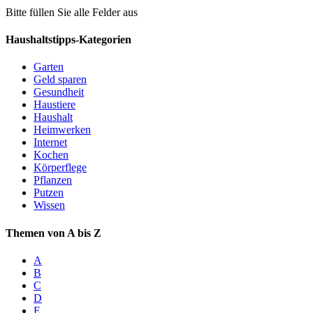
Bitte füllen Sie alle Felder aus
Haushaltstipps-Kategorien
Garten
Geld sparen
Gesundheit
Haustiere
Haushalt
Heimwerken
Internet
Kochen
Körperflege
Pflanzen
Putzen
Wissen
Themen von A bis Z
A
B
C
D
E