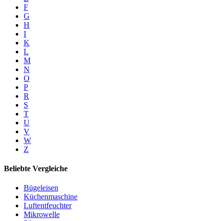
F
G
H
I
K
L
M
N
O
P
R
S
T
U
V
W
Z
Beliebte Vergleiche
Bügeleisen
Küchenmaschine
Luftentfeuchter
Mikrowelle