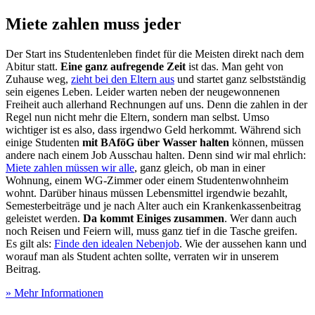
Miete zahlen muss jeder
Der Start ins Studentenleben findet für die Meisten direkt nach dem
Abitur statt.
Eine ganz aufregende Zeit
ist das. Man geht von
Zuhause weg,
zieht bei den Eltern aus
und startet ganz selbstständig
sein eigenes Leben. Leider warten neben der neugewonnenen
Freiheit auch allerhand Rechnungen auf uns. Denn die zahlen in der
Regel nun nicht mehr die Eltern, sondern man selbst. Umso
wichtiger ist es also, dass irgendwo Geld herkommt. Während sich
einige Studenten
mit BAföG über Wasser halten
können, müssen
andere nach einem Job Ausschau halten. Denn sind wir mal ehrlich:
Miete zahlen müssen wir alle
, ganz gleich, ob man in einer
Wohnung, einem WG-Zimmer oder einem Studentenwohnheim
wohnt. Darüber hinaus müssen Lebensmittel irgendwie bezahlt,
Semesterbeiträge und je nach Alter auch ein Krankenkassenbeitrag
geleistet werden.
Da kommt Einiges zusammen
. Wer dann auch
noch Reisen und Feiern will, muss ganz tief in die Tasche greifen.
Es gilt als:
Finde den idealen Nebenjob
. Wie der aussehen kann und
worauf man als Student achten sollte, verraten wir in unserem
Beitrag.
» Mehr Informationen