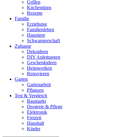
Grillen
Küchentipps
Rezepte
Familie
Erziehung
Familienleben
Haustiere
Schwangerschaft
Zuhause
Dekoideen
DIY Anleitungen
Geschenkideen
Heimwerken
Renovieren
Garten
Gartenarbeit
Pflanzen
Test & Vergleich
Baumarkt
Drogerie & Pflege
Elektronik
Freizeit
Haushalt
Kinder