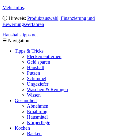
Mehr Infos
.
ⓘ Hinweis:
Produktauswahl, Finanzierung und
Bewertungsverfahren
Haushaltstipps
.net
☰
Navigation
Tipps & Tricks
Flecken entfernen
Geld sparen
Haushalt
Putzen
Schimmel
Ungeziefer
Waschen & Reinigen
Wissen
Gesundheit
Abnehmen
Ernährung
Hausmittel
Körperflege
Kochen
Backen