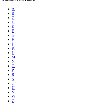
A
B
C
D
E
F
G
H
I
K
L
M
N
O
P
R
S
T
U
V
W
Z