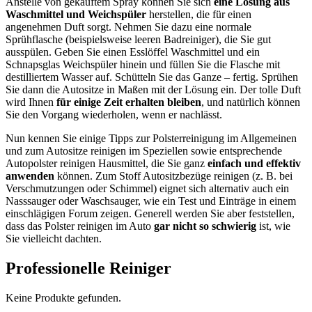
Anstelle von gekauftem Spray können Sie sich
eine Lösung aus
Waschmittel und Weichspüler
herstellen, die für einen
angenehmen Duft sorgt. Nehmen Sie dazu eine normale
Sprühflasche (beispielsweise leeren Badreiniger), die Sie gut
ausspülen. Geben Sie einen Esslöffel Waschmittel und ein
Schnapsglas Weichspüler hinein und füllen Sie die Flasche mit
destilliertem Wasser auf. Schütteln Sie das Ganze – fertig. Sprühen
Sie dann die Autositze in Maßen mit der Lösung ein. Der tolle Duft
wird Ihnen
für einige Zeit erhalten bleiben
, und natürlich können
Sie den Vorgang wiederholen, wenn er nachlässt.
Nun kennen Sie einige Tipps zur Polsterreinigung im Allgemeinen
und zum Autositze reinigen im Speziellen sowie entsprechende
Autopolster reinigen Hausmittel, die Sie ganz
einfach und effektiv
anwenden
können. Zum Stoff Autositzbezüge reinigen (z. B. bei
Verschmutzungen oder Schimmel) eignet sich alternativ auch ein
Nasssauger oder Waschsauger, wie ein Test
und Einträge in einem
einschlägigen Forum zeigen. Generell werden Sie aber feststellen,
dass das Polster reinigen im Auto
gar nicht so schwierig
ist, wie
Sie vielleicht dachten.
Professionelle Reiniger
Keine Produkte gefunden.