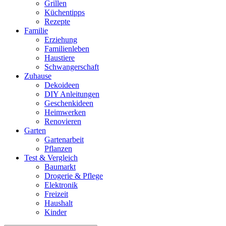
Grillen
Küchentipps
Rezepte
Familie
Erziehung
Familienleben
Haustiere
Schwangerschaft
Zuhause
Dekoideen
DIY Anleitungen
Geschenkideen
Heimwerken
Renovieren
Garten
Gartenarbeit
Pflanzen
Test & Vergleich
Baumarkt
Drogerie & Pflege
Elektronik
Freizeit
Haushalt
Kinder