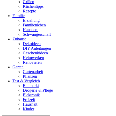
Grillen
Küchentipps
Rezepte
Familie
Erziehung
Familienleben
Haustiere
Schwangerschaft
Zuhause
Dekoideen
DIY Anleitungen
Geschenkideen
Heimwerken
Renovieren
Garten
Gartenarbeit
Pflanzen
Test & Vergleich
Baumarkt
Drogerie & Pflege
Elektronik
Freizeit
Haushalt
Kinder