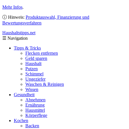
Mehr Infos
.
ⓘ Hinweis:
Produktauswahl, Finanzierung und
Bewertungsverfahren
Haushaltstipps
.net
☰
Navigation
Tipps & Tricks
Flecken entfernen
Geld sparen
Haushalt
Putzen
Schimmel
Ungeziefer
Waschen & Reinigen
Wissen
Gesundheit
Abnehmen
Ernährung
Hausmittel
Körperflege
Kochen
Backen