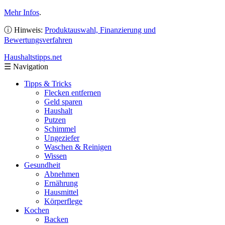
Mehr Infos
.
ⓘ Hinweis:
Produktauswahl, Finanzierung und
Bewertungsverfahren
Haushaltstipps
.net
☰
Navigation
Tipps & Tricks
Flecken entfernen
Geld sparen
Haushalt
Putzen
Schimmel
Ungeziefer
Waschen & Reinigen
Wissen
Gesundheit
Abnehmen
Ernährung
Hausmittel
Körperflege
Kochen
Backen