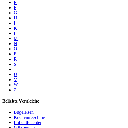
E
F
G
H
I
K
L
M
N
O
P
R
S
T
U
V
W
Z
Beliebte Vergleiche
Bügeleisen
Küchenmaschine
Luftentfeuchter
Mikrowelle