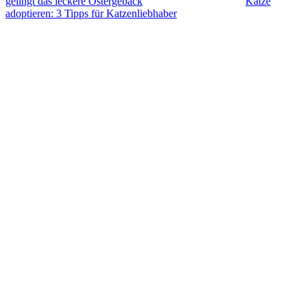
gelingt das leckere Ostergebäck
Katze
adoptieren: 3 Tipps für Katzenliebhaber