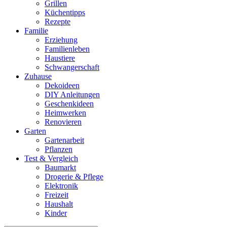
Grillen
Küchentipps
Rezepte
Familie
Erziehung
Familienleben
Haustiere
Schwangerschaft
Zuhause
Dekoideen
DIY Anleitungen
Geschenkideen
Heimwerken
Renovieren
Garten
Gartenarbeit
Pflanzen
Test & Vergleich
Baumarkt
Drogerie & Pflege
Elektronik
Freizeit
Haushalt
Kinder