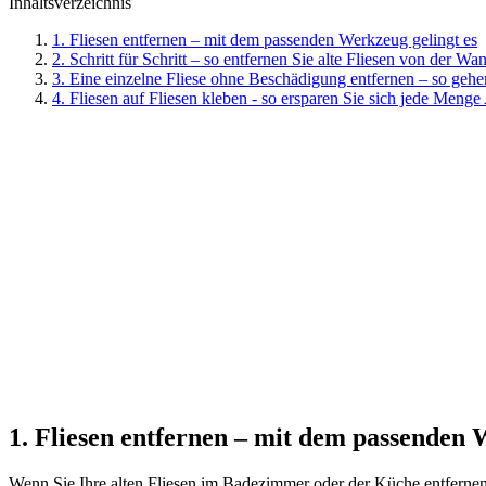
Inhaltsverzeichnis
1. Fliesen entfernen – mit dem passenden Werkzeug gelingt es
2. Schritt für Schritt – so entfernen Sie alte Fliesen von der 
3. Eine einzelne Fliese ohne Beschädigung entfernen – so gehe
4. Fliesen auf Fliesen kleben - so ersparen Sie sich jede Menge
1. Fliesen entfernen – mit dem passenden 
Wenn Sie Ihre alten Fliesen im Badezimmer oder der Küche entfernen