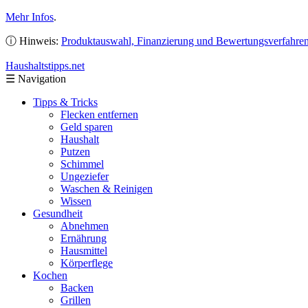
Mehr Infos
.
ⓘ Hinweis:
Produktauswahl, Finanzierung und Bewertungsverfahre
Haushaltstipps
.net
☰
Navigation
Tipps & Tricks
Flecken entfernen
Geld sparen
Haushalt
Putzen
Schimmel
Ungeziefer
Waschen & Reinigen
Wissen
Gesundheit
Abnehmen
Ernährung
Hausmittel
Körperflege
Kochen
Backen
Grillen