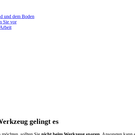
Wand und dem Boden
n Sie vor
 Arbeit
Werkzeug gelingt es
 möchten, sollten Sie
nicht beim Werkzeug sparen
. Ansonsten kann e