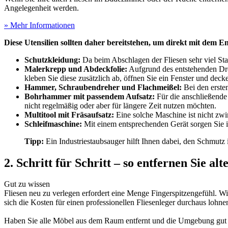
Angelegenheit werden.
» Mehr Informationen
Diese Utensilien sollten daher bereitstehen, um direkt mit dem E
Schutzkleidung:
Da beim Abschlagen der Fliesen sehr viel Sta
Malerkrepp und Abdeckfolie:
Aufgrund des entstehenden Dre
kleben Sie diese zusätzlich ab, öffnen Sie ein Fenster und dec
Hammer, Schraubendreher und Flachmeißel:
Bei den ersten
Bohrhammer mit passendem Aufsatz:
Für die anschließende
nicht regelmäßig oder aber für längere Zeit nutzen möchten.
Multitool mit Fräsaufsatz:
Eine solche Maschine ist nicht zwi
Schleifmaschine:
Mit einem entsprechenden Gerät sorgen Sie im
Tipp:
Ein Industriestaubsauger hilft Ihnen dabei, den Schmutz
2. Schritt für Schritt – so entfernen Sie 
Gut zu wissen
Fliesen neu zu verlegen erfordert eine Menge Fingerspitzengefühl. Wie
sich die Kosten für einen professionellen Fliesenleger durchaus lohne
Haben Sie alle Möbel aus dem Raum entfernt und die Umgebung gut a