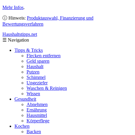
Mehr Infos
.
ⓘ Hinweis:
Produktauswahl, Finanzierung und
Bewertungsverfahren
Haushaltstipps
.net
☰
Navigation
Tipps & Tricks
Flecken entfernen
Geld sparen
Haushalt
Putzen
Schimmel
Ungeziefer
Waschen & Reinigen
Wissen
Gesundheit
Abnehmen
Ernährung
Hausmittel
Körperflege
Kochen
Backen