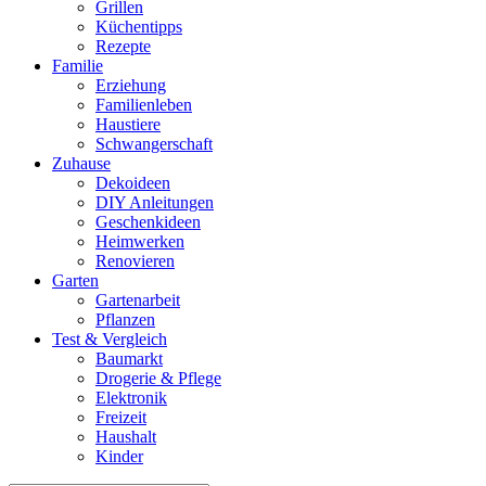
Grillen
Küchentipps
Rezepte
Familie
Erziehung
Familienleben
Haustiere
Schwangerschaft
Zuhause
Dekoideen
DIY Anleitungen
Geschenkideen
Heimwerken
Renovieren
Garten
Gartenarbeit
Pflanzen
Test & Vergleich
Baumarkt
Drogerie & Pflege
Elektronik
Freizeit
Haushalt
Kinder