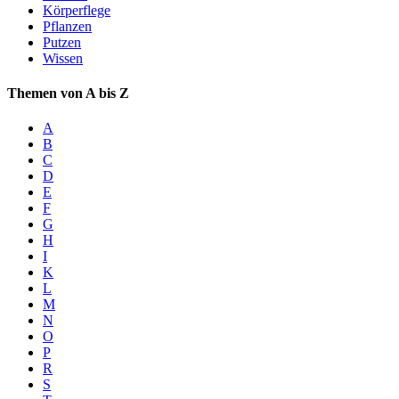
Körperflege
Pflanzen
Putzen
Wissen
Themen von A bis Z
A
B
C
D
E
F
G
H
I
K
L
M
N
O
P
R
S