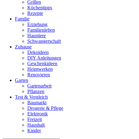
Grillen
Küchentipps
Rezepte
Familie
Erziehung
Familienleben
Haustiere
Schwangerschaft
Zuhause
Dekoideen
DIY Anleitungen
Geschenkideen
Heimwerken
Renovieren
Garten
Gartenarbeit
Pflanzen
Test & Vergleich
Baumarkt
Drogerie & Pflege
Elektronik
Freizeit
Haushalt
Kinder