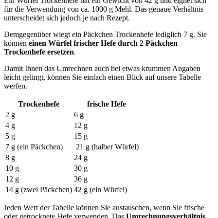
Ein Würfel Trockenhefe hat ein Gewicht von 42 g und eignet sich
für die Verwendung von ca. 1000 g Mehl. Das genaue Verhältnis
unterscheidet sich jedoch je nach Rezept.
Demgegenüber wiegt ein Päckchen Trockenhefe lediglich 7 g. Sie
können
einen Würfel frischer Hefe durch 2 Päckchen
Trockenhefe ersetzen
.
Damit Ihnen das Umrechnen auch bei etwas krummen Angaben
leicht gelingt, können Sie einfach einen Blick auf unsere Tabelle
werfen.
Trockenhefe
frische Hefe
2 g
6 g
4 g
12 g
5 g
15 g
7 g (ein Päckchen)
21 g (halber Würfel)
8 g
24 g
10 g
30 g
12 g
36 g
14 g (zwei Päckchen)
42 g (ein Würfel)
Jeden Wert der Tabelle können Sie austauschen, wenn Sie frische
oder getrocknete Hefe verwenden. Das
Umrechnungsverhältnis