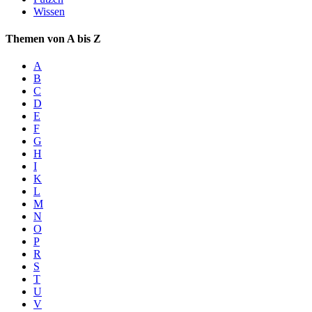
Wissen
Themen von A bis Z
A
B
C
D
E
F
G
H
I
K
L
M
N
O
P
R
S
T
U
V