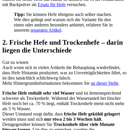
mit Backpulver als
Ersatz für Hefe
versuchen.
Tipp:
Sie können Hefe übrigens auch selber machen.
Wie dies gelingt und warum sich die Variante für den
einen oder anderen besonders anbietet, erfahren Sie in
unserem
separaten Artikel
.
2. Frische Hefe und Trockenhefe – darin
liegen die Unterschiede
Gut zu wissen
Auch wenn sich in vielen Artikeln die Behauptung wiederfindet,
dass Hefe Histamin produziert, was zu Unverträglichkeiten führt, so
ist dies tatsächlich schlichtweg falsch.
Mehr Hintergrundinformationen bekommen Sie
an dieser Stelle
.
Frische Hefe enthält sehr viel Wasser
und ist dementsprechend
schwerer als Trockenhefe. Während der Wasseranteil bei frischer
Hefe noch bei ca. 70 % liegt, enthält Trockenhefe meist nicht mehr
als 5 % Wasser.
Dieser Umstand sorgt dafür, dass
frische Hefe gekühlt gelagert
werden muss und sich
nur etwa 2 bis 3 Wochen hält
.
Demgegenüber können Sie
Trockenhefe über viele Monate
hinweg lagern
. Um dies zu erreichen, wurden die