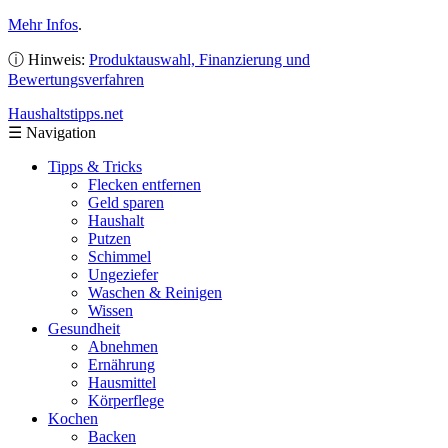
Mehr Infos
.
ⓘ Hinweis:
Produktauswahl, Finanzierung und
Bewertungsverfahren
Haushaltstipps
.net
☰
Navigation
Tipps & Tricks
Flecken entfernen
Geld sparen
Haushalt
Putzen
Schimmel
Ungeziefer
Waschen & Reinigen
Wissen
Gesundheit
Abnehmen
Ernährung
Hausmittel
Körperflege
Kochen
Backen