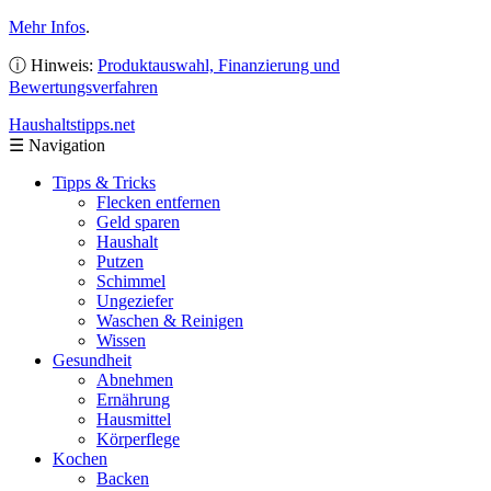
Mehr Infos
.
ⓘ Hinweis:
Produktauswahl, Finanzierung und
Bewertungsverfahren
Haushaltstipps
.net
☰
Navigation
Tipps & Tricks
Flecken entfernen
Geld sparen
Haushalt
Putzen
Schimmel
Ungeziefer
Waschen & Reinigen
Wissen
Gesundheit
Abnehmen
Ernährung
Hausmittel
Körperflege
Kochen
Backen