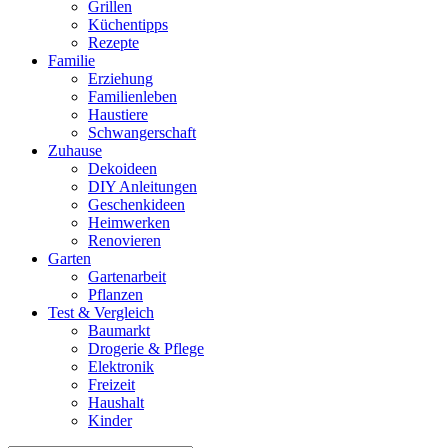
Grillen
Küchentipps
Rezepte
Familie
Erziehung
Familienleben
Haustiere
Schwangerschaft
Zuhause
Dekoideen
DIY Anleitungen
Geschenkideen
Heimwerken
Renovieren
Garten
Gartenarbeit
Pflanzen
Test & Vergleich
Baumarkt
Drogerie & Pflege
Elektronik
Freizeit
Haushalt
Kinder