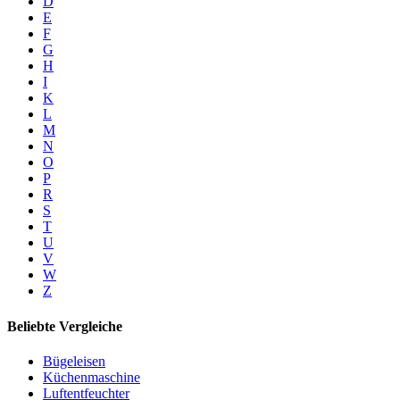
D
E
F
G
H
I
K
L
M
N
O
P
R
S
T
U
V
W
Z
Beliebte Vergleiche
Bügeleisen
Küchenmaschine
Luftentfeuchter