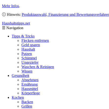
Mehr Infos
.
ⓘ Hinweis:
Produktauswahl, Finanzierung und Bewertungsverfahre
Haushaltstipps
.net
☰
Navigation
Tipps & Tricks
Flecken entfernen
Geld sparen
Haushalt
Putzen
Schimmel
Ungeziefer
Waschen & Reinigen
Wissen
Gesundheit
Abnehmen
Ernährung
Hausmittel
Körperflege
Kochen
Backen
Grillen