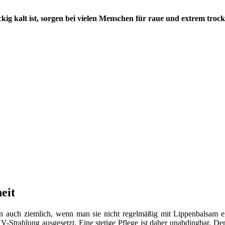
kig kalt ist, sorgen bei vielen Menschen für raue und extrem tro
eit
auch ziemlich, wenn man sie nicht regelmäßig mit Lippenbalsam einr
Strahlung ausgesetzt. Eine stetige Pflege ist daher unabdingbar. De