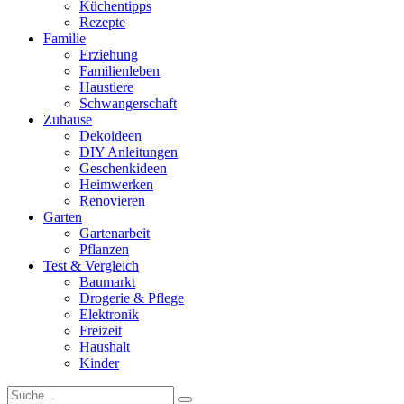
Küchentipps
Rezepte
Familie
Erziehung
Familienleben
Haustiere
Schwangerschaft
Zuhause
Dekoideen
DIY Anleitungen
Geschenkideen
Heimwerken
Renovieren
Garten
Gartenarbeit
Pflanzen
Test & Vergleich
Baumarkt
Drogerie & Pflege
Elektronik
Freizeit
Haushalt
Kinder